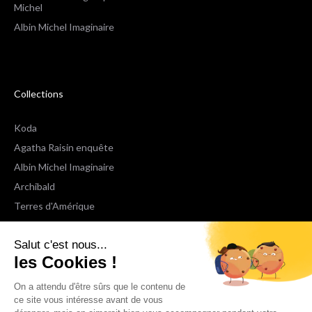
Michel
Albin Michel Imaginaire
Collections
Koda
Agatha Raisin enquête
Albin Michel Imaginaire
Archibald
Terres d'Amérique
Espaces Libres Poche
Salut c'est nous...
NOX
les Cookies !
Wiz
Voir toutes les collections
On a attendu d'être sûrs que le contenu de
ce site vous intéresse avant de vous