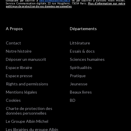
contactant par courriel à
info-site@albin-michel.fr
ou par courrier à Editions Albin Michel,
Service Communication digitale, 22 rue Huyghens, 75014 Paris.
Plus d’information sur notre
politique de protection de vos données personnelles
.
A Propos
Départements
Contact
Littérature
Notre histoire
Essais & docs
Déposer un manuscrit
Sciences humaines
Espace libraire
Spiritualités
Espace presse
Pratique
Rights and permissions
Jeunesse
Mentions légales
Beaux livres
Cookies
BD
Charte de protection des
données personnelles
Le Groupe Albin Michel
Les librairies du groupe Albin