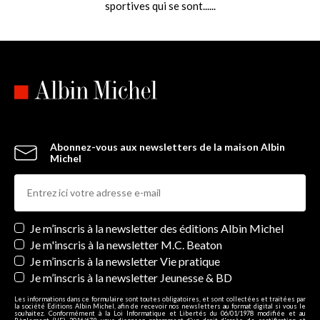
sportives qui se sont......
Abonnez-vous aux newsletters de la maison Albin
Michel
Newsletters
Je m’inscris à la newsletter des éditions Albin Michel
Je m'inscris à la newsletter M.C. Beaton
Je m’inscris à la newsletter Vie pratique
Je m’inscris à la newsletter Jeunesse & BD
Les informations dans ce formulaire sont toutes obligatoires, et sont collectées et traitées par
la société Editions Albin Michel, afin de recevoir nos newsletters au format digital si vous le
souhaitez. Conformément à la Loi Informatique et Libertés du 06/01/1978 modifiée et au