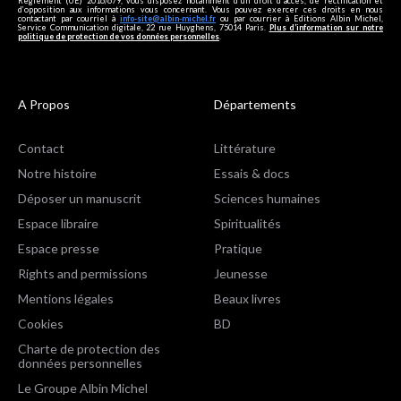
Règlement (UE) 2016/679, vous disposez notamment d'un droit d'accès, de rectification et
d’opposition aux informations vous concernant. Vous pouvez exercer ces droits en nous
contactant par courriel à
info-site@albin-michel.fr
ou par courrier à Editions Albin Michel,
Service Communication digitale, 22 rue Huyghens, 75014 Paris.
Plus d’information sur notre
politique de protection de vos données personnelles
.
A Propos
Départements
Contact
Littérature
Notre histoire
Essais & docs
Déposer un manuscrit
Sciences humaines
Espace libraire
Spiritualités
Espace presse
Pratique
Rights and permissions
Jeunesse
Mentions légales
Beaux livres
Cookies
BD
Charte de protection des
données personnelles
Le Groupe Albin Michel