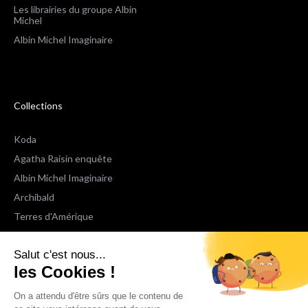
Les librairies du groupe Albin
Michel
Albin Michel Imaginaire
Collections
Koda
Agatha Raisin enquête
Albin Michel Imaginaire
Archibald
Terres d'Amérique
Espaces Libres Poche
Salut c'est nous...
NOX
les Cookies !
Wiz
Voir toutes les collections
On a attendu d'être sûrs que le contenu de