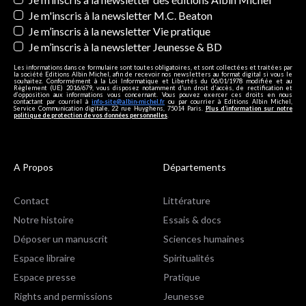
Je m'inscris à la newsletter M.C. Beaton
Je m’inscris à la newsletter Vie pratique
Je m’inscris à la newsletter Jeunesse & BD
Les informations dans ce formulaire sont toutes obligatoires, et sont collectées et traitées par
la société Editions Albin Michel, afin de recevoir nos newsletters au format digital si vous le
souhaitez. Conformément à la Loi Informatique et Libertés du 06/01/1978 modifiée et au
Règlement (UE) 2016/679, vous disposez notamment d'un droit d'accès, de rectification et
d’opposition aux informations vous concernant. Vous pouvez exercer ces droits en nous
contactant par courriel à
info-site@albin-michel.fr
ou par courrier à Editions Albin Michel,
Service Communication digitale, 22 rue Huyghens, 75014 Paris.
Plus d’information sur notre
politique de protection de vos données personnelles
.
A Propos
Départements
Contact
Littérature
Notre histoire
Essais & docs
Déposer un manuscrit
Sciences humaines
Espace libraire
Spiritualités
Espace presse
Pratique
Rights and permissions
Jeunesse