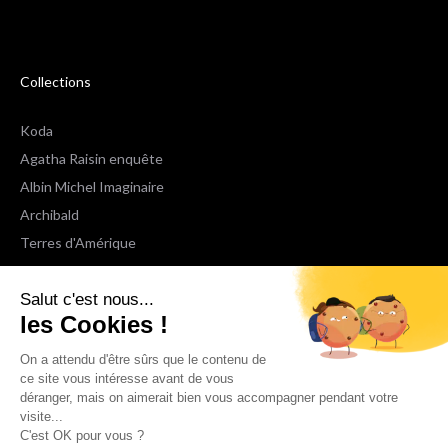
Collections
Koda
Agatha Raisin enquête
Albin Michel Imaginaire
Archibald
Terres d'Amérique
Espaces Libres Poche
Salut c'est nous...
NOX
les Cookies !
Wiz
Voir toutes les collections
On a attendu d'être sûrs que le contenu de
ce site vous intéresse avant de vous
déranger, mais on aimerait bien vous accompagner pendant votre
Nous suivre
visite...
C'est OK pour vous ?