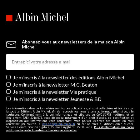
Abonnez-vous aux newsletters de la maison Albin
Michel
Newsletters
Je m’inscris à la newsletter des éditions Albin Michel
Je m'inscris à la newsletter M.C. Beaton
Je m’inscris à la newsletter Vie pratique
Je m’inscris à la newsletter Jeunesse & BD
Les informations dans ce formulaire sont toutes obligatoires, et sont collectées et traitées par
la société Editions Albin Michel, afin de recevoir nos newsletters au format digital si vous le
souhaitez. Conformément à la Loi Informatique et Libertés du 06/01/1978 modifiée et au
Règlement (UE) 2016/679, vous disposez notamment d'un droit d'accès, de rectification et
d’opposition aux informations vous concernant. Vous pouvez exercer ces droits en nous
contactant par courriel à
info-site@albin-michel.fr
ou par courrier à Editions Albin Michel,
Service Communication digitale, 22 rue Huyghens, 75014 Paris.
Plus d’information sur notre
politique de protection de vos données personnelles
.