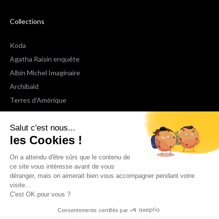
Collections
Koda
Agatha Raisin enquête
Albin Michel Imaginaire
Archibald
Terres d'Amérique
Espaces Libres Poche
Salut c'est nous...
NOX
les Cookies !
Wiz
Voir toutes les collections
On a attendu d'être sûrs que le contenu de
ce site vous intéresse avant de vous
déranger, mais on aimerait bien vous accompagner pendant votre
Nous suivre
visite...
C'est OK pour vous ?
Consentements certifiés par