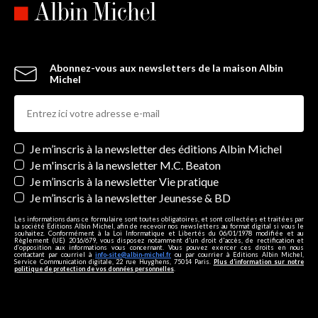
Abonnez-vous aux newsletters de la maison Albin
Michel
Newsletters
Je m’inscris à la newsletter des éditions Albin Michel
Je m'inscris à la newsletter M.C. Beaton
Je m’inscris à la newsletter Vie pratique
Je m’inscris à la newsletter Jeunesse & BD
Les informations dans ce formulaire sont toutes obligatoires, et sont collectées et traitées par
la société Editions Albin Michel, afin de recevoir nos newsletters au format digital si vous le
souhaitez. Conformément à la Loi Informatique et Libertés du 06/01/1978 modifiée et au
Règlement (UE) 2016/679, vous disposez notamment d'un droit d'accès, de rectification et
d’opposition aux informations vous concernant. Vous pouvez exercer ces droits en nous
contactant par courriel à
info-site@albin-michel.fr
ou par courrier à Editions Albin Michel,
Service Communication digitale, 22 rue Huyghens, 75014 Paris.
Plus d’information sur notre
politique de protection de vos données personnelles
.