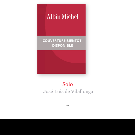
Solo
José Luis de Vilallonga
...