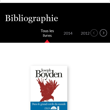
Bibliographie
Tous les
2014
2012
2010
livres