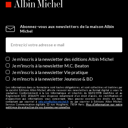
Abonnez-vous aux newsletters de la maison Albin
Michel
Newsletters
Je m’inscris à la newsletter des éditions Albin Michel
Je m'inscris à la newsletter M.C. Beaton
Je m’inscris à la newsletter Vie pratique
Je m’inscris à la newsletter Jeunesse & BD
Les informations dans ce formulaire sont toutes obligatoires, et sont collectées et traitées par
la société Editions Albin Michel, afin de recevoir nos newsletters au format digital si vous le
souhaitez. Conformément à la Loi Informatique et Libertés du 06/01/1978 modifiée et au
Règlement (UE) 2016/679, vous disposez notamment d'un droit d'accès, de rectification et
d’opposition aux informations vous concernant. Vous pouvez exercer ces droits en nous
contactant par courriel à
info-site@albin-michel.fr
ou par courrier à Editions Albin Michel,
Service Communication digitale, 22 rue Huyghens, 75014 Paris.
Plus d’information sur notre
politique de protection de vos données personnelles
.