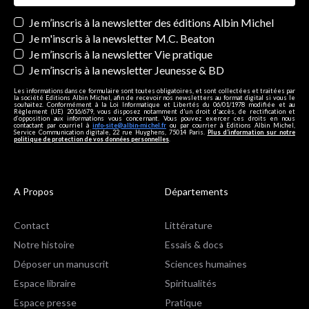
Newsletters
Je m’inscris à la newsletter des éditions Albin Michel
Je m'inscris à la newsletter M.C. Beaton
Je m’inscris à la newsletter Vie pratique
Je m’inscris à la newsletter Jeunesse & BD
Les informations dans ce formulaire sont toutes obligatoires, et sont collectées et traitées par
la société Editions Albin Michel, afin de recevoir nos newsletters au format digital si vous le
souhaitez. Conformément à la Loi Informatique et Libertés du 06/01/1978 modifiée et au
Règlement (UE) 2016/679, vous disposez notamment d'un droit d'accès, de rectification et
d’opposition aux informations vous concernant. Vous pouvez exercer ces droits en nous
contactant par courriel à
info-site@albin-michel.fr
ou par courrier à Editions Albin Michel,
Service Communication digitale, 22 rue Huyghens, 75014 Paris.
Plus d’information sur notre
politique de protection de vos données personnelles
.
A Propos
Départements
Contact
Littérature
Notre histoire
Essais & docs
Déposer un manuscrit
Sciences humaines
Espace libraire
Spiritualités
Espace presse
Pratique