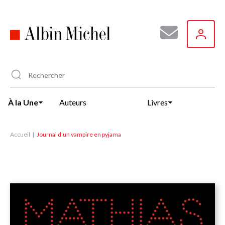
Aller
au
contenu
principal
À la Une
Auteurs
Livres
Accueil
Journal d'un vampire en pyjama