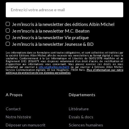
Newsletters
Je m’inscris à la newsletter des éditions Albin Michel
Je m'inscris à la newsletter M.C. Beaton
Je m’inscris à la newsletter Vie pratique
Je m’inscris à la newsletter Jeunesse & BD
Les informations dans ce formulaire sont toutes obligatoires, et sont collectées et traitées par
la société Editions Albin Michel, afin de recevoir nos newsletters au format digital si vous le
souhaitez. Conformément à la Loi Informatique et Libertés du 06/01/1978 modifiée et au
Règlement (UE) 2016/679, vous disposez notamment d'un droit d'accès, de rectification et
d’opposition aux informations vous concernant. Vous pouvez exercer ces droits en nous
contactant par courriel à
info-site@albin-michel.fr
ou par courrier à Editions Albin Michel,
Service Communication digitale, 22 rue Huyghens, 75014 Paris.
Plus d’information sur notre
politique de protection de vos données personnelles
.
A Propos
Départements
Contact
Littérature
Notre histoire
Essais & docs
Déposer un manuscrit
Sciences humaines