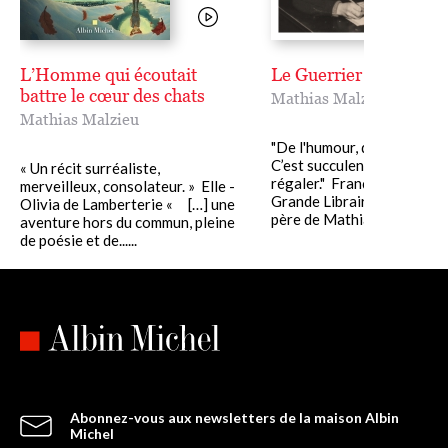
L’Homme qui écoutait
Le Guerrier de porcela
battre le cœur des chats
Mathias Malzieu
Mathias Malzieu
"De l'humour, de la fantaisie
C’est succulent, vous allez
« Un récit surréaliste,
régaler." François Busnel, 
merveilleux, consolateur. » Elle -
Grande Librairie En juin 19
Olivia de Lamberterie « […] une
père de Mathias, le......
aventure hors du commun, pleine
de poésie et de......
Abonnez-vous aux newsletters de la maison Albin
Michel