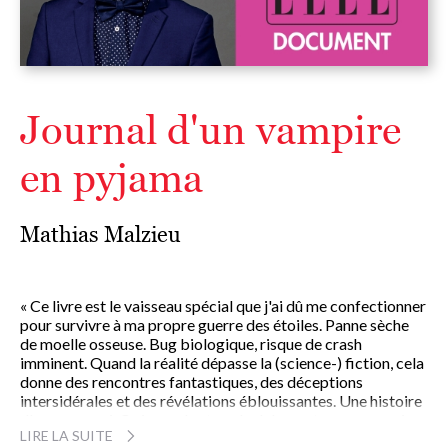
Journal d'un vampire
en pyjama
Mathias Malzieu
« Ce livre est le vaisseau spécial que j'ai dû me confectionner
pour survivre à ma propre guerre des étoiles. Panne sèche
de moelle osseuse. Bug biologique, risque de crash
imminent. Quand la réalité dépasse la (science-) fiction, cela
donne des rencontres fantastiques, des déceptions
intersidérales et des révélations éblouissantes. Une histoire
d'amour aussi. Ce journal est un duel de western avec moi-
LIRE LA SUITE
même où je n'ai rien eu à inventer. Si ce n'est le moyen de