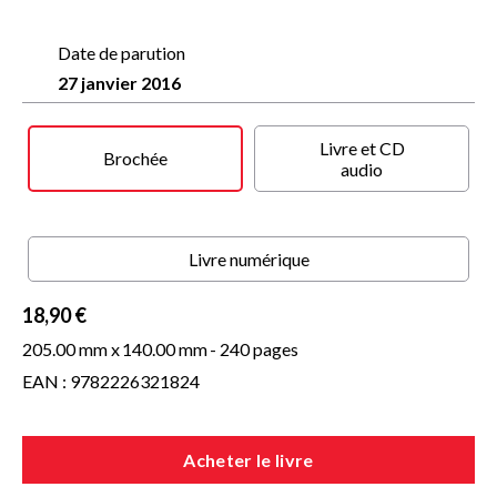
plonger en apnée dans les profondeurs de mon cœur. »
Date de parution
Mathias Malzieu
27 janvier 2016
Livre et CD
Brochée
audio
Livre numérique
18,90 €
205.00 mm x
140.00 mm
- 240 pages
EAN : 9782226321824
Acheter le livre