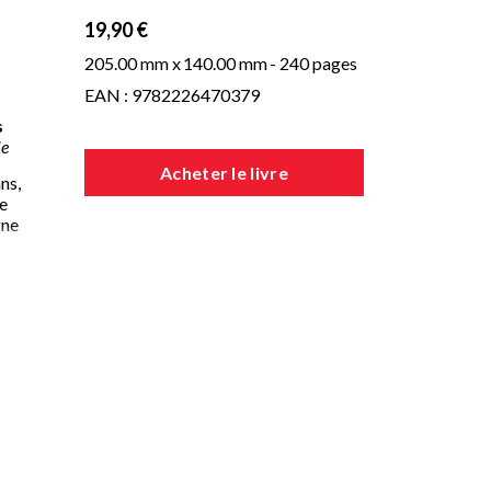
19,90 €
205.00 mm x
140.00 mm
- 240 pages
EAN : 9782226470379
s
ie
Acheter le livre
ns,
de
gne
,
ne
 de
ion.