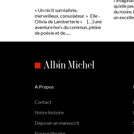
l'imaginat
qu’elle pe
« Un récit surréaliste,
du moins l
merveilleux, consolateur. » Elle -
un excellen
Olivia de Lamberterie « […] une
aventure hors du commun, pleine
de poésie et de......
A Propos
Contact
Notre histoire
Déposer un manuscrit
Espace libraire