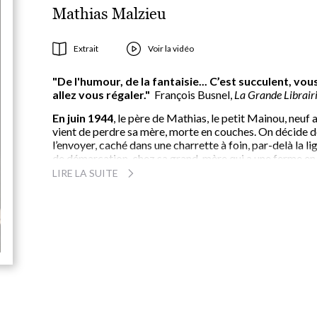
Mathias Malzieu
Extrait
Voir la vidéo
"De l'humour, de la fantaisie... C’est succulent, vou
allez vous régaler."
François Busnel,
La Grande Librair
En juin 1944
, le père de Mathias, le petit Mainou, neuf a
vient de perdre sa mère, morte en couches. On décide 
l’envoyer, caché dans une charrette à foin, par-delà la li
de démarcation, chez sa grand-mère qui a une ferme en
Lorraine.
Ce sont ces derniers mois de guerre, vus à
LIRE LA SUITE
hauteur d’enfant, que fait revivre Mathias Malzieu
mêlant sa voix à celle de son père.
Mainou va
rencontrer cette famille qu’il ne connaît pas encore,
découvrir avec l’oncle Emile le pouvoir de l’imagination,
trouver la force de faire son deuil et de survivre dans u
France occupée.
Il aura fallu plus de six ans à Mathias Malzieu pour
écrire ce
Guerrier de porcelaine
, son roman le plus
intime
, où, alliant humour et poésie, il retrace l’enfance
son père et s’interroge sur les liens puissants de la filiat