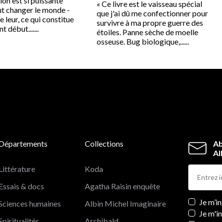
ion est si puissante
« Ce livre est le vaisseau spécial
ut changer le monde -
que j'ai dû me confectionner pour
e leur, ce qui constitue
survivre à ma propre guerre des
t début.......
étoiles. Panne sèche de moelle
osseuse. Bug biologique,......
Départements
Collections
Ab
Al
Littérature
Koda
Essais & docs
Agatha Raisin enquête
Newslett
Je m’i
Sciences humaines
Albin Michel Imaginaire
Je m'i
Spiritualités
Archibald