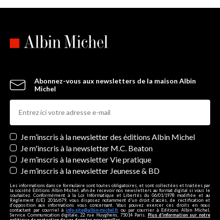
Abonnez-vous aux newsletters de la maison Albin
Michel
Newsletters
Je m’inscris à la newsletter des éditions Albin Michel
Je m'inscris à la newsletter M.C. Beaton
Je m’inscris à la newsletter Vie pratique
Je m’inscris à la newsletter Jeunesse & BD
Les informations dans ce formulaire sont toutes obligatoires, et sont collectées et traitées par
la société Editions Albin Michel, afin de recevoir nos newsletters au format digital si vous le
souhaitez. Conformément à la Loi Informatique et Libertés du 06/01/1978 modifiée et au
Règlement (UE) 2016/679, vous disposez notamment d'un droit d'accès, de rectification et
d’opposition aux informations vous concernant. Vous pouvez exercer ces droits en nous
contactant par courriel à
info-site@albin-michel.fr
ou par courrier à Editions Albin Michel,
Service Communication digitale, 22 rue Huyghens, 75014 Paris.
Plus d’information sur notre
politique de protection de vos données personnelles
.