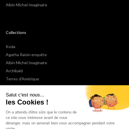
Albin Michel Imaginaire
Collections
Koda
Agatha Raisin enquête
Albin Michel Imaginaire
Archibald
Terres d'Amérique
Espaces Libres Poche
Salut c'est nous...
NOX
les Cookies !
Wiz
Voir toutes les collections
On a attendu d'être sûrs que le contenu de
ce site vous intéresse avant de vous
déranger, mais on aimerait bien vous accompagner pendant votre
Nous suivre
visite...