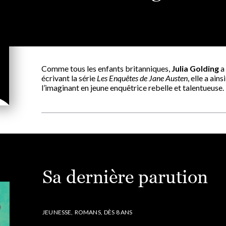
Comme tous les enfants britanniques,
Julia Golding
a 
écrivant la série
Les Enquêtes de Jane Austen
, elle a ai
l’imaginant en jeune enquêtrice rebelle et talentueuse.
Sa dernière parution
JEUNESSE,
ROMANS,
DÈS 8 ANS