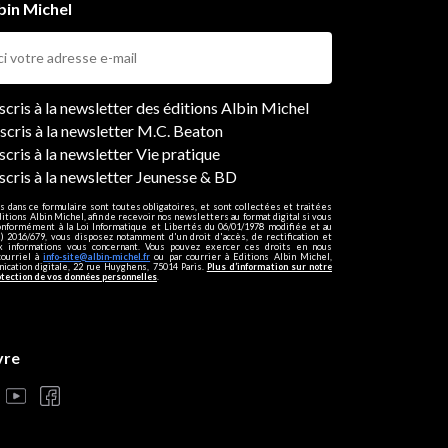
bin Michel
ers
nscris à la newsletter des éditions Albin Michel
nscris à la newsletter M.C. Beaton
scris à la newsletter Vie pratique
nscris à la newsletter Jeunesse & BD
s dans ce formulaire sont toutes obligatoires, et sont collectées et traitées
ditions Albin Michel, afin de recevoir nos newsletters au format digital si vous
onformément à la Loi Informatique et Libertés du 06/01/1978 modifiée et au
 2016/679, vous disposez notamment d'un droit d'accès, de rectification et
ux informations vous concernant. Vous pouvez exercer ces droits en nous
courriel à
info-site@albin-michel.fr
ou par courrier à Editions Albin Michel,
cation digitale, 22 rue Huyghens, 75014 Paris.
Plus d’information sur notre
otection de vos données personnelles
.
vre