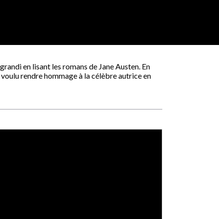
grandi en lisant les romans de Jane Austen. En
nsi voulu rendre hommage à la célèbre autrice en