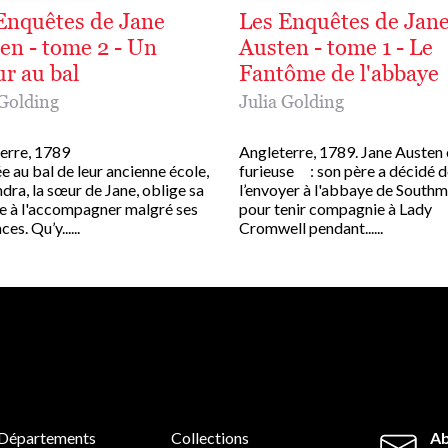
Enquêtes de Jane
Les Enquêtes de Jan
en - tome 2 - Un
Austen - tome 1 - Le
ur au bal
Fantôme de l'abbaye
 Golding
Julia Golding
erre, 1789
Angleterre, 1789. Jane Austen 
e au bal de leur ancienne école,
furieuse : son père a décidé 
dra, la sœur de Jane, oblige sa
l’envoyer à l'abbaye de South
e à l'accompagner malgré ses
pour tenir compagnie à Lady
es. Qu’y......
Cromwell pendant......
Départements
Collections
Ab