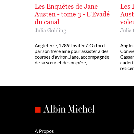
Les Enquêtes de Jane
Les 
Austen - tome 3 - L'Evadé
Aust
du canal
vole
Julia Golding
Julia
Angleterre, 1789. Invitée à Oxford
Anglet
par son frère aîné pour assister à des
Convié
courses d’aviron, Jane, accompagnée
Cassan
de sa sœur et de son père,......
cadett
réticenc
A Propos