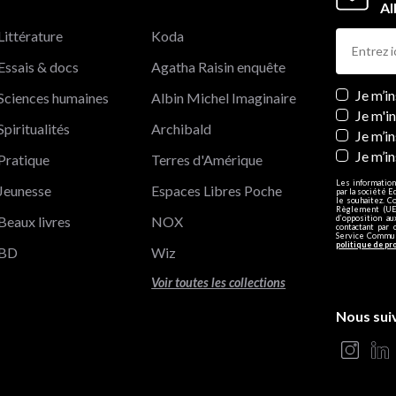
Al
Littérature
Koda
Essais & docs
Agatha Raisin enquête
Newslett
Je m’i
Sciences humaines
Albin Michel Imaginaire
Je m'i
Spiritualités
Archibald
Je m’in
Je m’i
Pratique
Terres d'Amérique
Les information
Jeunesse
Espaces Libres Poche
par la société E
le souhaitez. C
Règlement (UE)
Beaux livres
NOX
d’opposition a
contactant par 
Service Communi
politique de pr
BD
Wiz
Voir toutes les collections
Nous sui