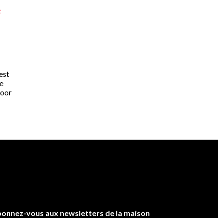
e
est
de
moor
onnez-vous aux newsletters de la maison