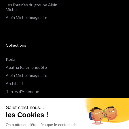
Les librairies du groupe Albin
Michel
Albin Michel Imaginaire
Collections
Koda
Agatha Raisin enquête
Albin Michel Imaginaire
Archibald
Terres d'Amérique
Espaces Libres Poche
Salut c'est nous...
NOX
les Cookies !
Wiz
Voir toutes les collections
On a attendu d'être sûrs que le contenu de