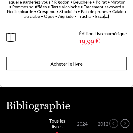
laquelle garderiez-vous ? Rigodon • Beuchelle • Poirat • Miroton
• Pommes soufflées • Tarte al’coloche • Farcement savoyard •
Ficelle picarde • Crespeou • Stockfish • Pain de prunes • Calalou
au crabe • Ogey • Aigriade • Truchia • Esca[...]
Édition Livre numérique
19,99 €
Acheter le livre
Bibliographie
Tous les
2024
2012
2008
livres