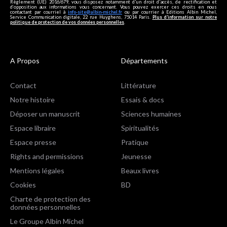
Règlement (UE) 2016/679, vous disposez notamment d'un droit d'accès, de rectification et
d’opposition aux informations vous concernant. Vous pouvez exercer ces droits en nous
contactant par courriel à
info-site@albin-michel.fr
ou par courrier à Editions Albin Michel,
Service Communication digitale, 22 rue Huyghens, 75014 Paris.
Plus d’information sur notre
politique de protection de vos données personnelles
.
A Propos
Départements
Contact
Littérature
Notre histoire
Essais & docs
Déposer un manuscrit
Sciences humaines
Espace libraire
Spiritualités
Espace presse
Pratique
Rights and permissions
Jeunesse
Mentions légales
Beaux livres
Cookies
BD
Charte de protection des
données personnelles
Le Groupe Albin Michel