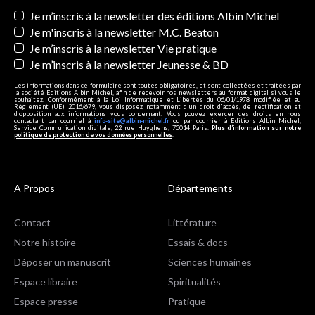
Newsletters
Je m’inscris à la newsletter des éditions Albin Michel
Je m'inscris à la newsletter M.C. Beaton
Je m’inscris à la newsletter Vie pratique
Je m’inscris à la newsletter Jeunesse & BD
Les informations dans ce formulaire sont toutes obligatoires, et sont collectées et traitées par
la société Editions Albin Michel, afin de recevoir nos newsletters au format digital si vous le
souhaitez. Conformément à la Loi Informatique et Libertés du 06/01/1978 modifiée et au
Règlement (UE) 2016/679, vous disposez notamment d'un droit d'accès, de rectification et
d’opposition aux informations vous concernant. Vous pouvez exercer ces droits en nous
contactant par courriel à
info-site@albin-michel.fr
ou par courrier à Editions Albin Michel,
Service Communication digitale, 22 rue Huyghens, 75014 Paris.
Plus d’information sur notre
politique de protection de vos données personnelles
.
A Propos
Départements
Contact
Littérature
Notre histoire
Essais & docs
Déposer un manuscrit
Sciences humaines
Espace libraire
Spiritualités
Espace presse
Pratique