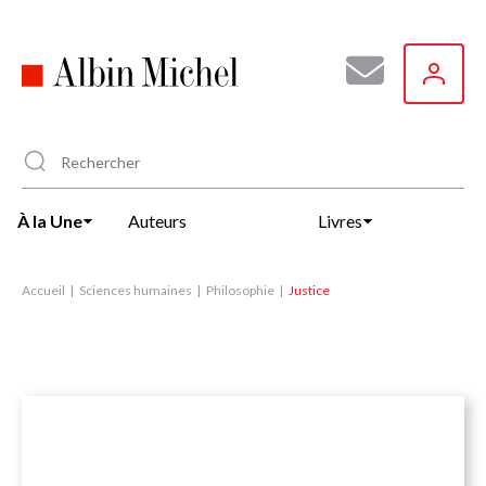
Aller
au
contenu
principal
À la Une
Auteurs
Livres
Accueil
Sciences humaines
Philosophie
Justice