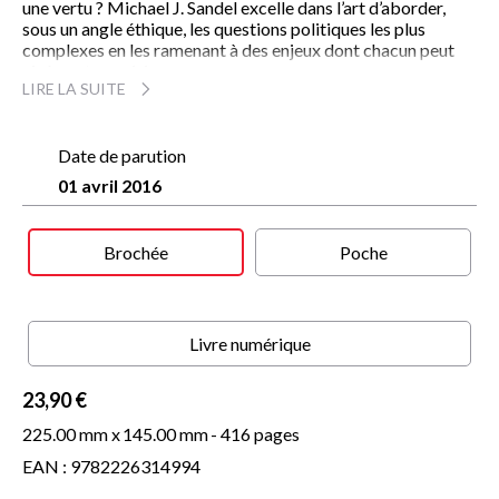
une vertu ? Michael J. Sandel excelle dans l’art d’aborder,
sous un angle éthique, les questions politiques les plus
complexes en les ramenant à des enjeux dont chacun peut
aisément se saisir.
LIRE LA SUITE
« Une légende des salles de conférences, le maître des grandes
questions. »
Date de parution
The Guardian
01 avril 2016
« Brillante, accessible et profondément humaine, une lecture
dont on sort transformé. »
Brochée
Poche
Publishers Weekly
Livre numérique
23,90 €
225.00 mm x
145.00 mm
- 416 pages
EAN : 9782226314994