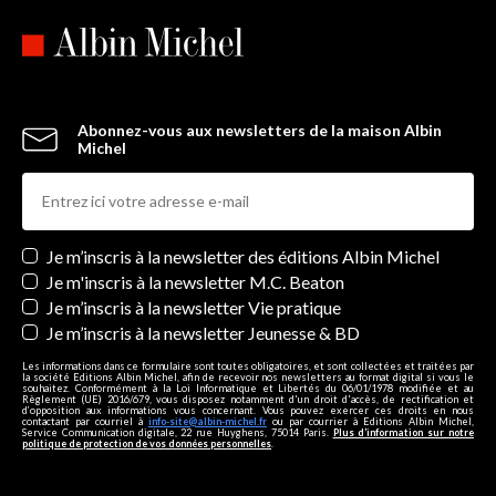
Abonnez-vous aux newsletters de la maison Albin
Michel
Newsletters
Je m’inscris à la newsletter des éditions Albin Michel
Je m'inscris à la newsletter M.C. Beaton
Je m’inscris à la newsletter Vie pratique
Je m’inscris à la newsletter Jeunesse & BD
Les informations dans ce formulaire sont toutes obligatoires, et sont collectées et traitées par
la société Editions Albin Michel, afin de recevoir nos newsletters au format digital si vous le
souhaitez. Conformément à la Loi Informatique et Libertés du 06/01/1978 modifiée et au
Règlement (UE) 2016/679, vous disposez notamment d'un droit d'accès, de rectification et
d’opposition aux informations vous concernant. Vous pouvez exercer ces droits en nous
contactant par courriel à
info-site@albin-michel.fr
ou par courrier à Editions Albin Michel,
Service Communication digitale, 22 rue Huyghens, 75014 Paris.
Plus d’information sur notre
politique de protection de vos données personnelles
.