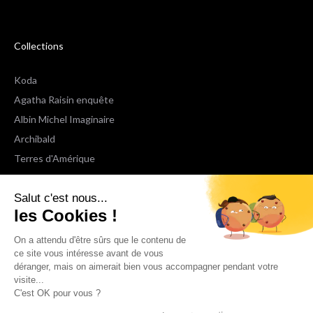
Collections
Koda
Agatha Raisin enquête
Albin Michel Imaginaire
Archibald
Terres d'Amérique
Espaces Libres Poche
Salut c'est nous...
NOX
les Cookies !
Wiz
Voir toutes les collections
On a attendu d'être sûrs que le contenu de
ce site vous intéresse avant de vous
déranger, mais on aimerait bien vous accompagner pendant votre
Nous suivre
visite...
C'est OK pour vous ?