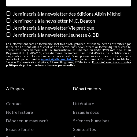
Newsletters
Je m’inscris à la newsletter des éditions Albin Michel
Je m'inscris à la newsletter M.C. Beaton
Je m’inscris à la newsletter Vie pratique
Je m’inscris à la newsletter Jeunesse & BD
Les informations dans ce formulaire sont toutes obligatoires, et sont collectées et traitées par
la société Editions Albin Michel, afin de recevoir nos newsletters au format digital si vous le
souhaitez. Conformément à la Loi Informatique et Libertés du 06/01/1978 modifiée et au
Règlement (UE) 2016/679, vous disposez notamment d'un droit d'accès, de rectification et
d’opposition aux informations vous concernant. Vous pouvez exercer ces droits en nous
contactant par courriel à
info-site@albin-michel.fr
ou par courrier à Editions Albin Michel,
Service Communication digitale, 22 rue Huyghens, 75014 Paris.
Plus d’information sur notre
politique de protection de vos données personnelles
.
A Propos
Départements
Contact
Littérature
Notre histoire
Essais & docs
Déposer un manuscrit
Sciences humaines
Espace libraire
Spiritualités