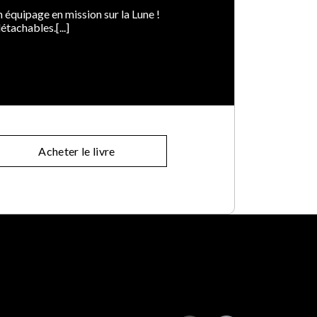
 équipage en mission sur la Lune !
tachables.[...]
Acheter le livre