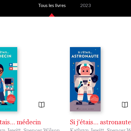
Tous les livres
2023
étais... médecin
Si j'étais... astronaute
yn Jewitt
,
Spencer Wilson
Kathryn Jewitt
,
Spencer W