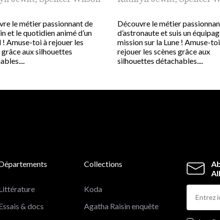
re le métier passionnant de
Découvre le métier passionnan
n et le quotidien animé d’un
d’astronaute et suis un équipag
 ! Amuse-toi à rejouer les
mission sur la Lune ! Amuse-toi
 grâce aux silhouettes
rejouer les scènes grâce aux
bles....
silhouettes détachables....
Départements
Collections
Ab
Al
Littérature
Koda
Essais & docs
Agatha Raisin enquête