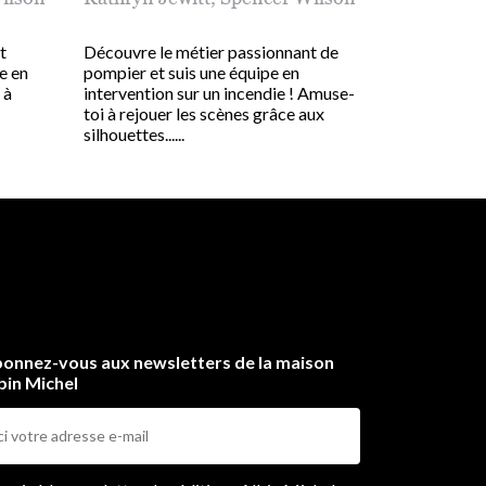
t
Découvre le métier passionnant de
e en
pompier et suis une équipe en
 à
intervention sur un incendie ! Amuse-
toi à rejouer les scènes grâce aux
silhouettes......
onnez-vous aux newsletters de la maison
bin Michel