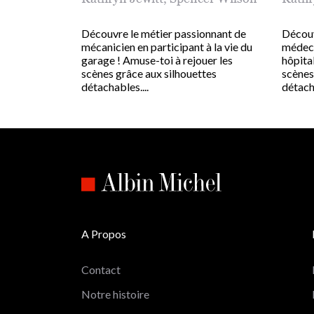
Découvre le métier passionnant de
Découv
mécanicien en participant à la vie du
médeci
garage ! Amuse-toi à rejouer les
hôpital
scènes grâce aux silhouettes
scènes
détachables....
détacha
A Propos
Contact
Notre histoire