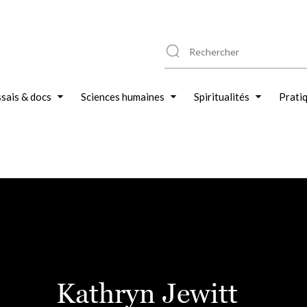
sais & docs
Sciences humaines
Spiritualités
Prati
Kathryn Jewitt