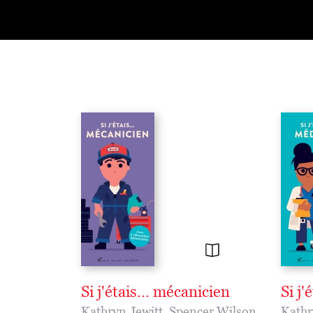
Si j'étais... mécanicien
Si j'
Kathryn Jewitt
,
Spencer Wilson
Kathr