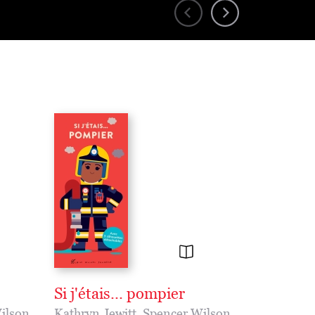
Si j'étais... pompier
ilson
Kathryn Jewitt
,
Spencer Wilson