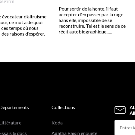
sseron
Pour sortir de la honte, il faut
accepter d’en passer par la rage.
 évocateur d’altruisme,
Sans elle, impossible de se
our, ce mot a de quoi
reconstruire. Tel est le sens de ce
n ces temps où nous
récit autobiographique......
des raisons d’espérer.
...
Départements
Collections
Ab
Al
Littérature
Koda
Essais & docs
Agatha Raisin enquête