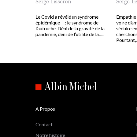
Serge Tisseron
Serge Ti
Le Covid a révélé un syndrome
Empathie :
épidémique : le syndrome de
voire d’am
l’autruche. Déni de la gravité de la
séduire e
pandémie, déni de l’utilité de la......
cherchons 
Pourtant,...
A Propos
Contact
Notre histoire