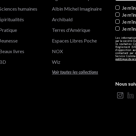
Newslett
Je m’i
Sciences humaines
Albin Michel Imaginaire
Je m'i
Spiritualités
Archibald
Je m’in
Je m’i
Pratique
Terres d'Amérique
Les information
Jeunesse
Espaces Libres Poche
par la société E
le souhaitez. C
Règlement (UE)
Beaux livres
NOX
d’opposition a
contactant par 
Service Communi
politique de pr
BD
Wiz
Voir toutes les collections
Nous sui
s Options
ètres de confidentialité, en garantissant la conformité avec le