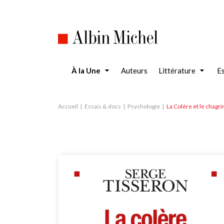
Aller
au
contenu
principal
À la Une
Auteurs
Littérature
Es
Accueil
Essais & docs
Psychologie
La Colère et le chagri