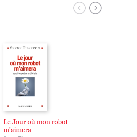
Le Jour où mon robot
Le Mystère des gr
m'aimera
à bébé