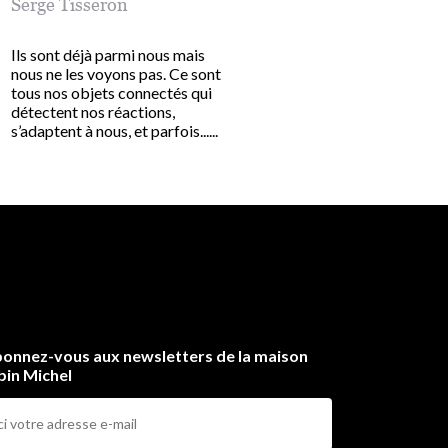
Serge Tisseron
Serge Tisseron
,
Aurélie Guillerey
Ils sont déjà parmi nous mais
nous ne les voyons pas. Ce sont
Petit Paul est tout content
tous nos objets connectés qui
vient de découvrir comm
détectent nos réactions,
fait les bébés. Mais ses p
s’adaptent à nous, et parfois......
lui disent : « Petit Paul ch
toi ça ne......
onnez-vous aux newsletters de la maison
bin Michel