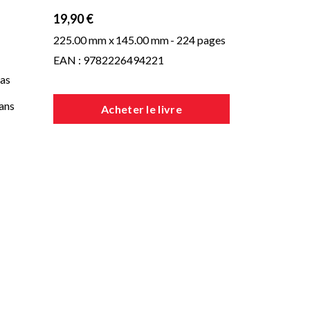
19,90 €
225.00 mm x
145.00 mm
- 224 pages
EAN : 9782226494221
pas
dans
Acheter le livre
e
é
e
nos
ais
s
ron