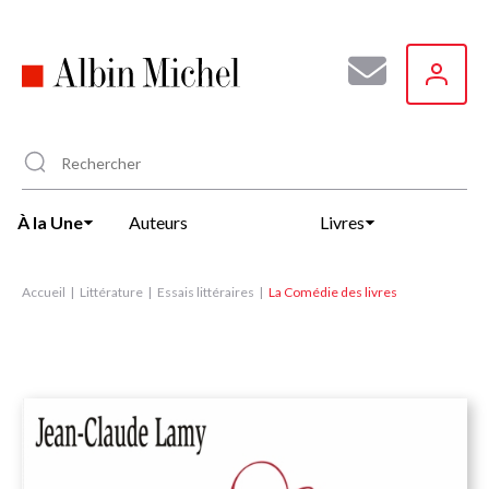
Aller
au
contenu
principal
À la Une
Auteurs
Livres
Accueil
Littérature
Essais littéraires
La Comédie des livres