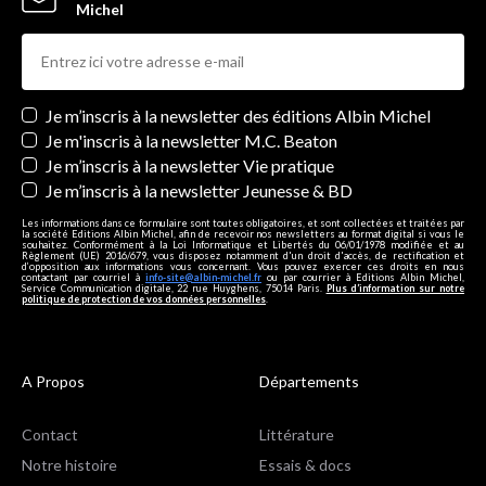
Michel
Newsletters
Je m’inscris à la newsletter des éditions Albin Michel
Je m'inscris à la newsletter M.C. Beaton
Je m’inscris à la newsletter Vie pratique
Je m’inscris à la newsletter Jeunesse & BD
Les informations dans ce formulaire sont toutes obligatoires, et sont collectées et traitées par
la société Editions Albin Michel, afin de recevoir nos newsletters au format digital si vous le
souhaitez. Conformément à la Loi Informatique et Libertés du 06/01/1978 modifiée et au
Règlement (UE) 2016/679, vous disposez notamment d'un droit d'accès, de rectification et
d’opposition aux informations vous concernant. Vous pouvez exercer ces droits en nous
contactant par courriel à
info-site@albin-michel.fr
ou par courrier à Editions Albin Michel,
Service Communication digitale, 22 rue Huyghens, 75014 Paris.
Plus d’information sur notre
politique de protection de vos données personnelles
.
A Propos
Départements
Contact
Littérature
Notre histoire
Essais & docs