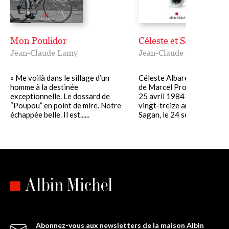
Mon Poulidor
Céleste et Sagan
Jean-Claude Lamy
Jean-Claude Lamy
« Me voilà dans le sillage d’un
Céleste Albaret, la gouver
homme à la destinée
de Marcel Proust, est mort
exceptionnelle. Le dossard de
25 avril 1984 à l'âge de qu
“Poupou” en point de mire. Notre
vingt-treize ans. François
échappée belle. Il est......
Sagan, le 24 septembre 2004
Abonnez-vous aux newsletters de la maison Albin