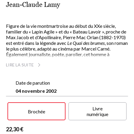
Jean-Claude Lamy
Figure de la vie montmartroise au début du XXe siècle,
familier du « Lapin Agile » et du « Bateau Lavoir », proche de
Max Jacob et d'Apollinaire, Pierre Mac Orlan (1882-1970)
est entré dans la légende avec
Le Quai des brumes
, son roman
le plus célèbre, adapté au cinéma par Marcel Carné.
Également journaliste, poète, parolier, cet homme à
l'incomparable allure a toujours cultivé le mystère de son
LIRE LA SUITE
personnage, tissant une toile de secrets sur l'histoire de sa
famille et de sa jeunesse.
Jean-Claude Lamy s'est penché sur l'énigme de ce
bourlingueur sensible et rude, qui siégea durant vingt ans à
Date de parution
l'Académie Goncourt aux côtés de ses amis, Colette,
04 novembre 2002
Dorgelès et Carco. De Montmartre aux ports de l'Océan
peuplés de filles faciles et de marins de passage, l'auteur de
La Bandera
apparaît sous son vrai jour : un génie du roman
Livre
d'aventures, à l'image de Stevenson et Kipling qu'il admirait,
Brochée
numérique
un rêveur toujours en partance vers un ailleurs réel ou
imaginaire.
22,30 €