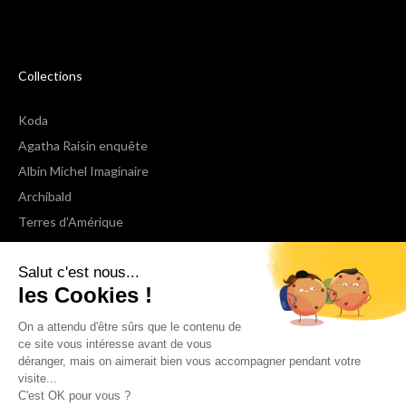
Collections
Koda
Agatha Raisin enquête
Albin Michel Imaginaire
Archibald
Terres d'Amérique
Espaces Libres Poche
Salut c'est nous...
NOX
les Cookies !
Wiz
Voir toutes les collections
On a attendu d'être sûrs que le contenu de
ce site vous intéresse avant de vous
déranger, mais on aimerait bien vous accompagner pendant votre
Nous suivre
visite...
C'est OK pour vous ?