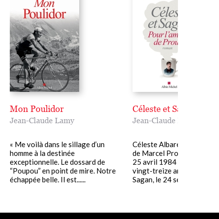
Mon Poulidor
Céleste et Sagan
Jean-Claude Lamy
Jean-Claude Lamy
« Me voilà dans le sillage d’un
Céleste Albaret, la gouver
homme à la destinée
de Marcel Proust, est mort
exceptionnelle. Le dossard de
25 avril 1984 à l'âge de qu
“Poupou” en point de mire. Notre
vingt-treize ans. François
échappée belle. Il est......
Sagan, le 24 septembre 2004