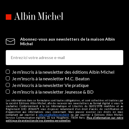
Abonnez-vous aux newsletters de la maison Albin
Michel
Newsletters
Je m’inscris à la newsletter des éditions Albin Michel
Je m'inscris à la newsletter M.C. Beaton
Je m’inscris à la newsletter Vie pratique
Je m’inscris à la newsletter Jeunesse & BD
Les informations dans ce formulaire sont toutes obligatoires, et sont collectées et traitées par
la société Editions Albin Michel, afin de recevoir nos newsletters au format digital si vous le
souhaitez. Conformément à la Loi Informatique et Libertés du 06/01/1978 modifiée et au
Règlement (UE) 2016/679, vous disposez notamment d'un droit d'accès, de rectification et
d’opposition aux informations vous concernant. Vous pouvez exercer ces droits en nous
contactant par courriel à
info-site@albin-michel.fr
ou par courrier à Editions Albin Michel,
Service Communication digitale, 22 rue Huyghens, 75014 Paris.
Plus d’information sur notre
politique de protection de vos données personnelles
.