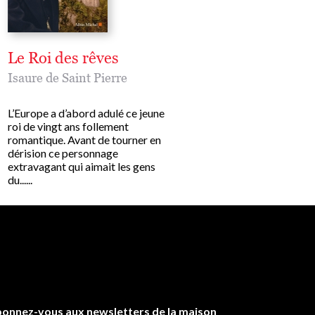
Le Roi des rêves
Aliénor, l'insoum
Isaure de Saint Pierre
Isaure de Saint Pierre
L’Europe a d’abord adulé ce jeune
Que dire d’une riche hériti
roi de vingt ans follement
aussi belle qu’intelligente
romantique. Avant de tourner en
à quinze ans au futur roi d
dérision ce personnage
France, qui ne craint pas d
extravagant qui aimait les gens
être infidèle avant......
du......
onnez-vous aux newsletters de la maison