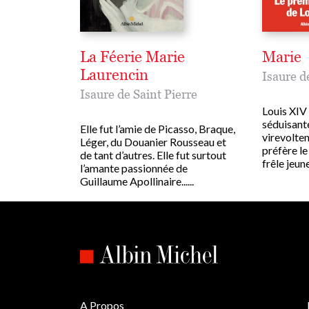
La Féerie Marie
Marie
Laurencin
Isaure d
Isaure de Saint Pierre
Louis XIV 
séduisant
Elle fut l’amie de Picasso, Braque,
virevoltent
Léger, du Douanier Rousseau et
préfère le
de tant d’autres. Elle fut surtout
frêle jeune 
l’amante passionnée de
Guillaume Apollinaire......
A Propos