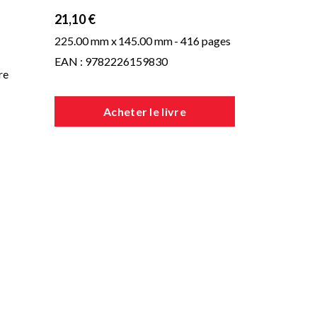
21,10 €
225.00 mm x
145.00 mm
- 416 pages
EAN : 9782226159830
re
Acheter le livre
er
u
ne
 la
 du
de
ité
 Ce
,
re