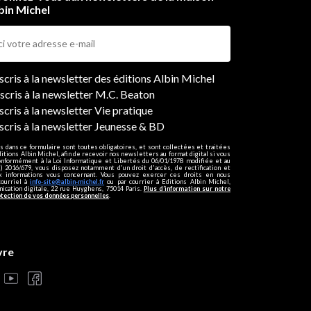
bin Michel
ers
nscris à la newsletter des éditions Albin Michel
nscris à la newsletter M.C. Beaton
scris à la newsletter Vie pratique
nscris à la newsletter Jeunesse & BD
s dans ce formulaire sont toutes obligatoires, et sont collectées et traitées
ditions Albin Michel, afin de recevoir nos newsletters au format digital si vous
onformément à la Loi Informatique et Libertés du 06/01/1978 modifiée et au
 2016/679, vous disposez notamment d'un droit d'accès, de rectification et
ux informations vous concernant. Vous pouvez exercer ces droits en nous
courriel à
info-site@albin-michel.fr
ou par courrier à Editions Albin Michel,
cation digitale, 22 rue Huyghens, 75014 Paris.
Plus d’information sur notre
otection de vos données personnelles
.
vre