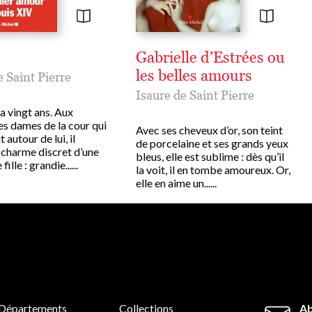
Gabrielle d’Estrées ou
les belles amours
e Saint Pierre
Isaure de Saint Pierre
a vingt ans. Aux
es dames de la cour qui
Avec ses cheveux d’or, son teint
 autour de lui, il
de porcelaine et ses grands yeux
 charme discret d’une
bleus, elle est sublime : dès qu’il
fille : grandie......
la voit, il en tombe amoureux. Or,
elle en aime un......
Départements
Collections
Ab