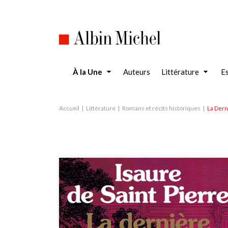
Aller
au
contenu
principal
À la Une
Auteurs
Littérature
Es
Accueil
Littérature
Romans et récits historiques
La Dern