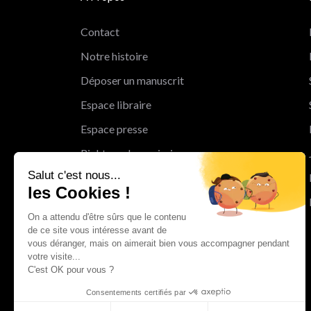
Contact
Notre histoire
Déposer un manuscrit
Espace libraire
Espace presse
Rights and permissions
Salut c'est nous...
Mentions légales
les Cookies !
Cookies
On a attendu d'être sûrs que le contenu
Charte de protection des données
de ce site vous intéresse avant de
personnelles
vous déranger, mais on aimerait bien vous accompagner pendant
votre visite...
Le Groupe Albin Michel
C'est OK pour vous ?
Les librairies du groupe Albin Michel
Consentements certifiés par