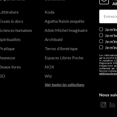
Al
Littérature
Koda
Essais & docs
Agatha Raisin enquête
Newslett
Je m’i
Sciences humaines
Albin Michel Imaginaire
Je m'i
Spiritualités
Archibald
Je m’in
Je m’i
Pratique
Terres d'Amérique
Les information
Jeunesse
Espaces Libres Poche
par la société E
le souhaitez. C
Règlement (UE)
Beaux livres
NOX
d’opposition a
contactant par 
Service Communi
politique de pr
BD
Wiz
Voir toutes les collections
Nous sui