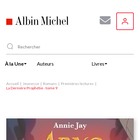
Aller
au
contenu
principal
À la Une
Auteurs
Livres
Accueil
Jeunesse
Romans
Premières lectures
La Dernière Prophétie - tome 9