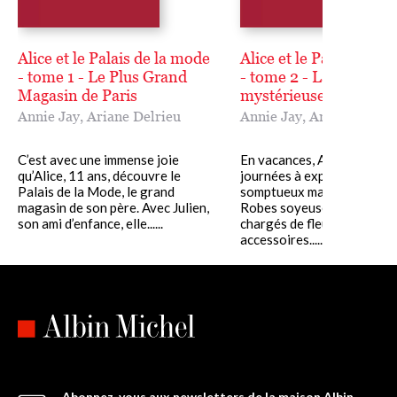
Alice et le Palais de la mode
Alice et le Palais de l
- tome 1 - Le Plus Grand
- tome 2 - La Machine
Magasin de Paris
mystérieuse
Annie Jay
,
Ariane Delrieu
Annie Jay
,
Ariane Delrie
C’est avec une immense joie
En vacances, Alice passe s
qu’Alice, 11 ans, découvre le
journées à explorer le
Palais de la Mode, le grand
somptueux magasin de son
magasin de son père. Avec Julien,
Robes soyeuses, chapeaux
son ami d’enfance, elle......
chargés de fleurs et de rub
accessoires......
Abonnez-vous aux newsletters de la maison Albin