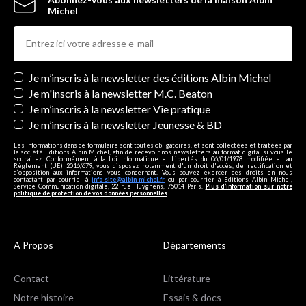
Michel
Newsletters
Je m’inscris à la newsletter des éditions Albin Michel
Je m'inscris à la newsletter M.C. Beaton
Je m’inscris à la newsletter Vie pratique
Je m’inscris à la newsletter Jeunesse & BD
Les informations dans ce formulaire sont toutes obligatoires, et sont collectées et traitées par
la société Editions Albin Michel, afin de recevoir nos newsletters au format digital si vous le
souhaitez. Conformément à la Loi Informatique et Libertés du 06/01/1978 modifiée et au
Règlement (UE) 2016/679, vous disposez notamment d'un droit d'accès, de rectification et
d’opposition aux informations vous concernant. Vous pouvez exercer ces droits en nous
contactant par courriel à
info-site@albin-michel.fr
ou par courrier à Editions Albin Michel,
Service Communication digitale, 22 rue Huyghens, 75014 Paris.
Plus d’information sur notre
politique de protection de vos données personnelles
.
A Propos
Départements
Contact
Littérature
Notre histoire
Essais & docs