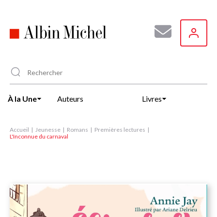
Aller
au
contenu
principal
À la Une
Auteurs
Livres
Accueil
Jeunesse
Romans
Premières lectures
L'Inconnue du carnaval