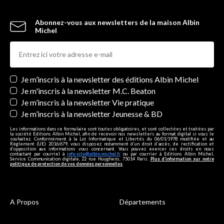
Abonnez-vous aux newsletters de la maison Albin
Michel
Newsletters
Je m’inscris à la newsletter des éditions Albin Michel
Je m'inscris à la newsletter M.C. Beaton
Je m’inscris à la newsletter Vie pratique
Je m’inscris à la newsletter Jeunesse & BD
Les informations dans ce formulaire sont toutes obligatoires, et sont collectées et traitées par
la société Editions Albin Michel, afin de recevoir nos newsletters au format digital si vous le
souhaitez. Conformément à la Loi Informatique et Libertés du 06/01/1978 modifiée et au
Règlement (UE) 2016/679, vous disposez notamment d'un droit d'accès, de rectification et
d’opposition aux informations vous concernant. Vous pouvez exercer ces droits en nous
contactant par courriel à
info-site@albin-michel.fr
ou par courrier à Editions Albin Michel,
Service Communication digitale, 22 rue Huyghens, 75014 Paris.
Plus d’information sur notre
politique de protection de vos données personnelles
.
A Propos
Départements