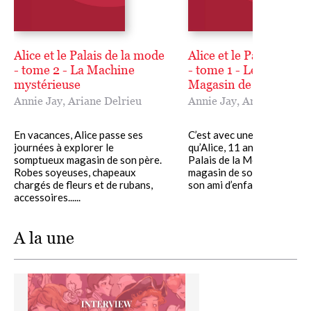
Alice et le Palais de la mode
Alice et le Palais de l
- tome 2 - La Machine
- tome 1 - Le Plus Gra
mystérieuse
Magasin de Paris
Annie Jay
,
Ariane Delrieu
Annie Jay
,
Ariane Delrie
En vacances, Alice passe ses
C’est avec une immense joi
journées à explorer le
qu’Alice, 11 ans, découvre 
somptueux magasin de son père.
Palais de la Mode, le grand
Robes soyeuses, chapeaux
magasin de son père. Avec J
chargés de fleurs et de rubans,
son ami d’enfance, elle......
accessoires......
A la une
Image