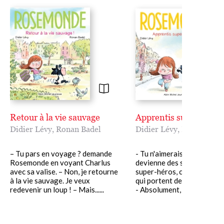
Retour à la vie sauvage
Apprentis super-héros
Didier Lévy
,
Ronan Badel
Didier Lévy
,
Ronan Bade
– Tu pars en voyage ? demande
- Tu n'aimerais pas qu'on
Rosemonde en voyant Charlus
devienne des super-héros ?
avec sa valise. – Non, je retourne
super-héros, c'est bien des
à la vie sauvage. Je veux
qui portent des tenues ridi
redevenir un loup ! – Mais......
- Absolument, Charlus ! -.....