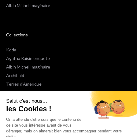
Albin Michel Imaginaire
Collections
Koda
Agatha Raisin enquête
Albin Michel Imaginaire
Archibald
Terres d'Amérique
Espaces Libres Poche
Salut c'est nous...
NOX
les Cookies !
Wiz
Voir toutes les collections
On a attendu d'être sûrs que le contenu de
ce site vous intéresse avant de vous
déranger, mais on aimerait bien vous accompagner pendant votre
Nous suivre
visite...