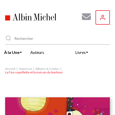
Aller
au
contenu
principal
À la Une
Auteurs
Livres
Accueil
Jeunesse
Albums & Contes
La Fée coquillette et la maison du bonheur