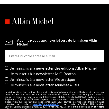
Abonnez-vous aux newsletters de la maison Albin
Michel
Newsletters
Je m’inscris à la newsletter des éditions Albin Michel
Je m'inscris à la newsletter M.C. Beaton
Je m’inscris à la newsletter Vie pratique
Je m’inscris à la newsletter Jeunesse & BD
Les informations dans ce formulaire sont toutes obligatoires, et sont collectées et traitées par
la société Editions Albin Michel, afin de recevoir nos newsletters au format digital si vous le
souhaitez. Conformément à la Loi Informatique et Libertés du 06/01/1978 modifiée et au
Règlement (UE) 2016/679, vous disposez notamment d'un droit d'accès, de rectification et
d’opposition aux informations vous concernant. Vous pouvez exercer ces droits en nous
contactant par courriel à
info-site@albin-michel.fr
ou par courrier à Editions Albin Michel,
Service Communication digitale, 22 rue Huyghens, 75014 Paris.
Plus d’information sur notre