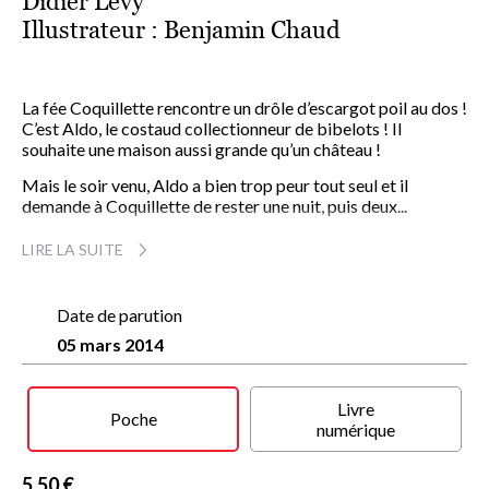
Didier Lévy
Illustrateur :
Benjamin Chaud
La fée Coquillette rencontre un drôle d’escargot poil au dos !
C’est Aldo, le costaud collectionneur de bibelots ! Il
souhaite une maison aussi grande qu’un château !
Mais le soir venu, Aldo a bien trop peur tout seul et il
demande à Coquillette de rester une nuit, puis deux...
Vite, il faut trouver une idée pour s’en dépatouiller !
LIRE LA SUITE
Coquillette fait venir l’hiver en avance et tous les animaux
frigorifiés demandent à pouvoir partager la grande
maison…
Date de parution
05 mars 2014
À partir de 4 ans
Livre
Poche
numérique
5,50 €