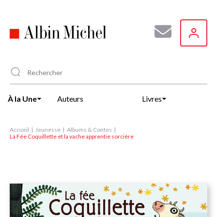
Aller
au
contenu
principal
À la Une
Auteurs
Livres
Accueil
Jeunesse
Albums & Contes
La Fée Coquillette et la vache apprentie sorcière