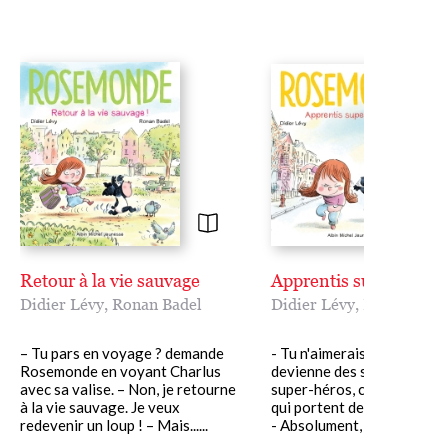
Retour à la vie sauvage
Apprentis super-héros
Didier Lévy
,
Ronan Badel
Didier Lévy
,
Ronan Bade
– Tu pars en voyage ? demande
- Tu n'aimerais pas qu'on
Rosemonde en voyant Charlus
devienne des super-héros ?
avec sa valise. – Non, je retourne
super-héros, c'est bien des
à la vie sauvage. Je veux
qui portent des tenues ridi
redevenir un loup ! – Mais......
- Absolument, Charlus ! -.....