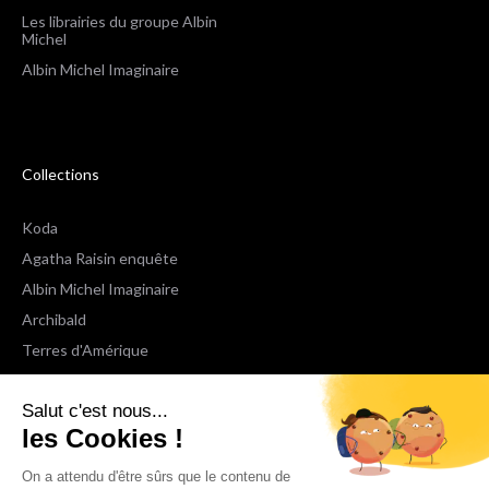
Les librairies du groupe Albin
Michel
Albin Michel Imaginaire
Collections
Koda
Agatha Raisin enquête
Albin Michel Imaginaire
Archibald
Terres d'Amérique
Espaces Libres Poche
Salut c'est nous...
NOX
les Cookies !
Wiz
Voir toutes les collections
On a attendu d'être sûrs que le contenu de