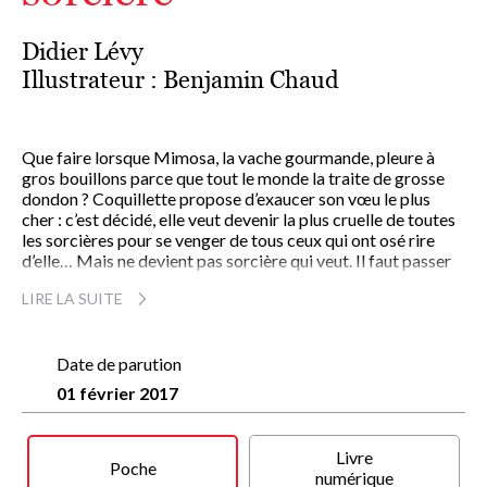
Didier Lévy
Illustrateur :
Benjamin Chaud
Que faire lorsque Mimosa, la vache gourmande, pleure à
gros bouillons parce que tout le monde la traite de grosse
dondon ? Coquillette propose d’exaucer son vœu le plus
cher : c’est décidé, elle veut devenir la plus cruelle de toutes
les sorcières pour se venger de tous ceux qui ont osé rire
d’elle… Mais ne devient pas sorcière qui veut. Il faut passer
par des Epreuves dont celle de la Méchanceté. Au moment
LIRE LA SUITE
de réciter la formule qui tue, Mimosa bafouille, cafouille et…
fond en larmes : elle n’est même pas capable d’être une
sorcière !
Coquillette a la solution : Mimosa est faite pour être une fée,
Date de parution
pas une sorcière !! Et bien vite cette dernière passe haut la
01 février 2017
main l’Epreuve de la Gourmandise en inventant un gâteau qui
régale son entourage. Vive la fée Mimosa, la fée des
Desserts et des Gourmandises !
Livre
Poche
numérique