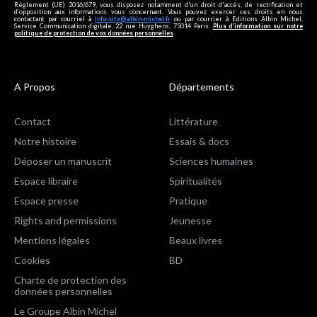
Règlement (UE) 2016/679, vous disposez notamment d'un droit d'accès, de rectification et
d’opposition aux informations vous concernant. Vous pouvez exercer ces droits en nous
contactant par courriel à
info-site@albin-michel.fr
ou par courrier à Editions Albin Michel,
Service Communication digitale, 22 rue Huyghens, 75014 Paris.
Plus d’information sur notre
politique de protection de vos données personnelles
.
A Propos
Départements
Contact
Littérature
Notre histoire
Essais & docs
Déposer un manuscrit
Sciences humaines
Espace libraire
Spiritualités
Espace presse
Pratique
Rights and permissions
Jeunesse
Mentions légales
Beaux livres
Cookies
BD
Charte de protection des
données personnelles
Le Groupe Albin Michel