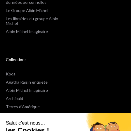
données personnelles
Le Groupe Albin Michel
Les librairies du groupe Albin
Michel
Albin Michel Imaginaire
Collections
Koda
Agatha Raisin enquête
Albin Michel Imaginaire
Archibald
Terres d'Amérique
Espaces Libres Poche
Salut c'est nous...
NOX
les Cookies !