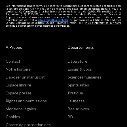
Les informations dans ce formulaire sont toutes obligatoires, et sont collectées et traitées par
la société Editions Albin Michel, afin de recevoir nos newsletters au format digital si vous le
souhaitez. Conformément à la Loi Informatique et Libertés du 06/01/1978 modifiée et au
Règlement (UE) 2016/679, vous disposez notamment d'un droit d'accès, de rectification et
d’opposition aux informations vous concernant. Vous pouvez exercer ces droits en nous
contactant par courriel à
info-site@albin-michel.fr
ou par courrier à Editions Albin Michel,
Service Communication digitale, 22 rue Huyghens, 75014 Paris.
Plus d’information sur notre
politique de protection de vos données personnelles
.
A Propos
Départements
Contact
Littérature
Notre histoire
Essais & docs
Déposer un manuscrit
Sciences humaines
Espace libraire
Spiritualités
Espace presse
Pratique
Rights and permissions
Jeunesse
Mentions légales
Beaux livres
Cookies
BD
Charte de protection des