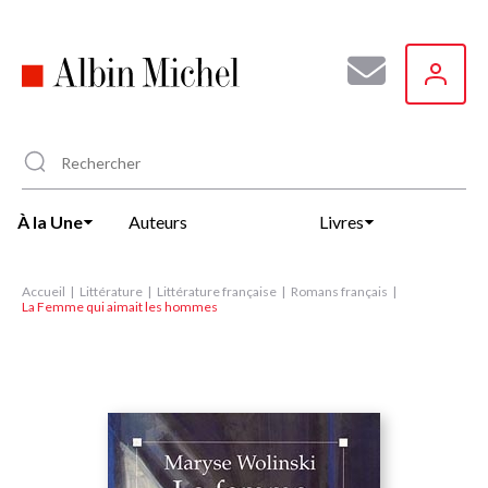
Aller
au
contenu
principal
À la Une
Auteurs
Livres
Accueil
Littérature
Littérature française
Romans français
La Femme qui aimait les hommes