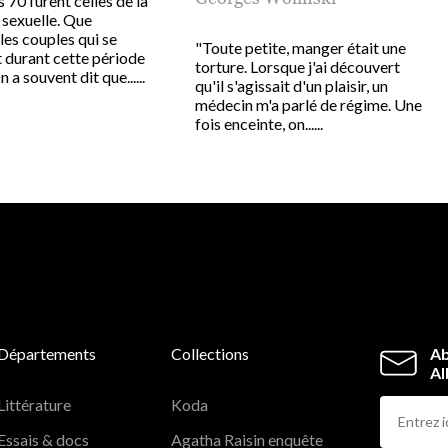
 70 furent celles de la
 sexuelle. Que
les couples qui se
"Toute petite, manger était une
 durant cette période
torture. Lorsque j'ai découvert
 a souvent dit que......
qu'il s'agissait d'un plaisir, un
médecin m'a parlé de régime. Une
fois enceinte, on......
Départements
Collections
Ab
Al
Littérature
Koda
Essais & docs
Agatha Raisin enquête