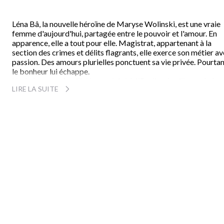
Léna Bâ, la nouvelle héroïne de Maryse Wolinski, est une vraie
femme d'aujourd'hui, partagée entre le pouvoir et l'amour. En
apparence, elle a tout pour elle. Magistrat, appartenant à la
section des crimes et délits flagrants, elle exerce son métier a
passion. Des amours plurielles ponctuent sa vie privée. Pourta
le bonheur lui échappe.
Un événement familial la conduit à M'Bodien, le village sénéga
LIRE LA SUITE
de son enfance, où elle est assaillie par les souvenirs et découv
l'inattendu et bouleversant secret de sa naissance. De retour d
ce voyage qui se révèle être initiatique, elle est une femme
différente et croit enfin avoir trouvé sa vérité. Mais le bonheur
peut encore prendre les couleurs de la tragédie.