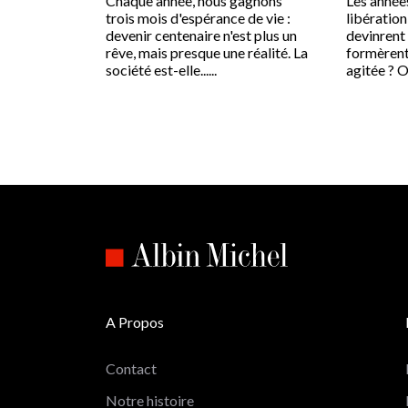
Chaque année, nous gagnons
Les années
trois mois d'espérance de vie :
libération
devenir centenaire n'est plus un
devinrent 
rêve, mais presque une réalité. La
formèrent
société est-elle......
agitée ? On
A Propos
Contact
Notre histoire