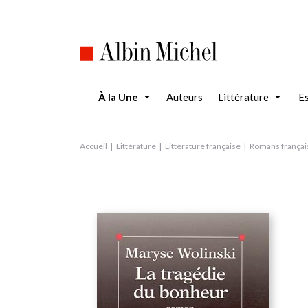
Aller
au
contenu
principal
À la Une
Auteurs
Littérature
Es
Accueil
Littérature
Littérature française
Romans françai