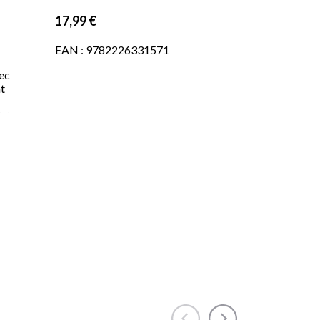
17,99 €
EAN : 9782226331571
vec
nt
lais
re
e