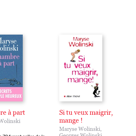
e à part
Si tu veux maigrir,
mange !
Wolinski
Maryse Wolinski
,
Georges Wolinski