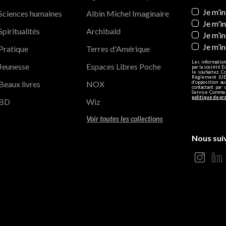
Newslett
Je m’i
Sciences humaines
Albin Michel Imaginaire
Je m'i
Spiritualités
Archibald
Je m’in
Je m’i
Pratique
Terres d'Amérique
Les information
Jeunesse
Espaces Libres Poche
par la société E
le souhaitez. C
Règlement (UE)
Beaux livres
NOX
d’opposition a
contactant par 
Service Communi
politique de pr
BD
Wiz
Voir toutes les collections
Nous sui
s Options
ètres de confidentialité, en garantissant la conformité avec le