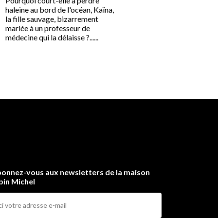
aux femmes
Pourquoi court-elle à perdre
haleine au bord de l'océan, Kaïna,
Maryse Wolinski
la fille sauvage, bizarrement
mariée à un professeur de
médecine qui la délaisse ?......
Années 70 : les femmes 
leurs idées.
Années 80 : retour en for
hommes, papas-poules ou
battants, dandys bronzés
parfumés......
onnez-vous aux newsletters de la maison
bin Michel