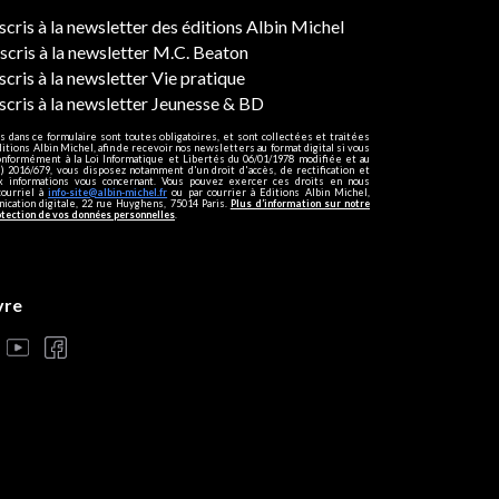
ers
nscris à la newsletter des éditions Albin Michel
nscris à la newsletter M.C. Beaton
scris à la newsletter Vie pratique
nscris à la newsletter Jeunesse & BD
s dans ce formulaire sont toutes obligatoires, et sont collectées et traitées
ditions Albin Michel, afin de recevoir nos newsletters au format digital si vous
onformément à la Loi Informatique et Libertés du 06/01/1978 modifiée et au
 2016/679, vous disposez notamment d'un droit d'accès, de rectification et
ux informations vous concernant. Vous pouvez exercer ces droits en nous
courriel à
info-site@albin-michel.fr
ou par courrier à Editions Albin Michel,
cation digitale, 22 rue Huyghens, 75014 Paris.
Plus d’information sur notre
otection de vos données personnelles
.
vre
s réglementations. Personnalisez vos préférences pour contrôler