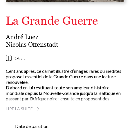
La Grande Guerre
André Loez
Nicolas Offenstadt
Extrait
Cent ans après, ce carnet illustré d’images rares ou inédites
propose l’essentiel de la Grande Guerre dans une lecture
renouvelée.
D’abord en lui restituant toute son ampleur d’histoire
mondiale depuis la Nouvelle-Zélande jusqu’à la Baltique en
passant par l’Afrique noire ; ensuite en proposant des
cheminements originaux qui racontent la guerre à travers
LIRE LA SUITE
ceux qui l’ont faite et traversée, non pas seulement les
dirigeants mais aussi des personnages ordinaires ou peu
connus, en parcourant les lieux qui en portent les traces, les
objets qu’elle a façonnés ou encore les mots qui l’ont
Date de parution