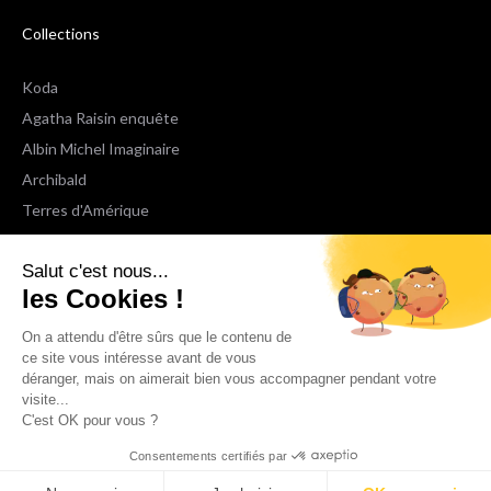
Collections
Koda
Agatha Raisin enquête
Albin Michel Imaginaire
Archibald
Terres d'Amérique
Espaces Libres Poche
Salut c'est nous...
NOX
les Cookies !
Wiz
Voir toutes les collections
On a attendu d'être sûrs que le contenu de
ce site vous intéresse avant de vous
déranger, mais on aimerait bien vous accompagner pendant votre
Nous suivre
visite...
C'est OK pour vous ?
Consentements certifiés par