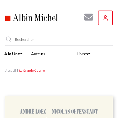
Aller
au
contenu
principal
À la Une
Auteurs
Livres
Accueil
La Grande Guerre