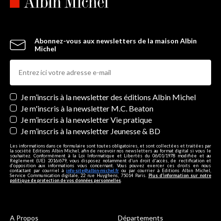
Abonnez-vous aux newsletters de la maison Albin
Michel
Newsletters
Je m’inscris à la newsletter des éditions Albin Michel
Je m'inscris à la newsletter M.C. Beaton
Je m’inscris à la newsletter Vie pratique
Je m’inscris à la newsletter Jeunesse & BD
Les informations dans ce formulaire sont toutes obligatoires, et sont collectées et traitées par
la société Editions Albin Michel, afin de recevoir nos newsletters au format digital si vous le
souhaitez. Conformément à la Loi Informatique et Libertés du 06/01/1978 modifiée et au
Règlement (UE) 2016/679, vous disposez notamment d'un droit d'accès, de rectification et
d’opposition aux informations vous concernant. Vous pouvez exercer ces droits en nous
contactant par courriel à
info-site@albin-michel.fr
ou par courrier à Editions Albin Michel,
Service Communication digitale, 22 rue Huyghens, 75014 Paris.
Plus d’information sur notre
politique de protection de vos données personnelles
.
A Propos
Départements