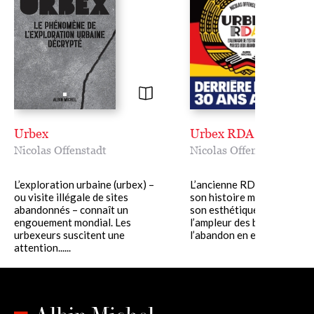
Urbex
Urbex RDA
Nicolas Offenstadt
Nicolas Offenstadt
L’exploration urbaine (urbex) –
L’ancienne RDA fascine, ta
ou visite illégale de sites
son histoire méconnue que
abandonnés – connaît un
son esthétique. Le nombre 
engouement mondial. Les
l’ampleur des bâtiments à
urbexeurs suscitent une
l’abandon en ex-Allemagne de
attention......