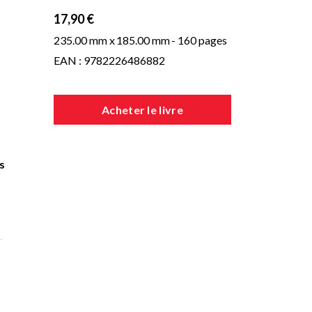
17,90 €
235.00 mm x
185.00 mm
- 160 pages
EAN : 9782226486882
Acheter le livre
s
s
s.