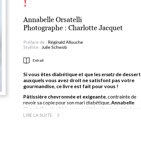
!
Annabelle Orsatelli
Photographe :
Charlotte Jacquet
Préface de :
Réginald Allouche
Styliste :
Julie Schwob
Extrait
Si vous êtes diabétique et que les
ersatz
de dessert
auxquels vous avez droit ne satisfont pas votre
gourmandise, ce livre est fait pour vous !
Pâtissière chevronnée et exigeante
, contrainte de
revoir sa copie pour son mari diabétique,
Annabelle
Orsatelli a étudié les propriétés physico-chimique
des glucides pour leur substituer des ingrédients
LIRE LA SUITE
n’altérant ni le goût ni la texture finale
de ses dessert
Elle a trouvé l’équation parfaite entre réduction de la
charge glycémique et… plaisir !