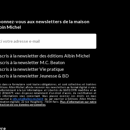
onnez-vous aux newsletters de la maison
bin Michel
ers
nscris à la newsletter des éditions Albin Michel
nscris à la newsletter M.C. Beaton
scris à la newsletter Vie pratique
nscris à la newsletter Jeunesse & BD
s dans ce formulaire sont toutes obligatoires, et sont collectées et traitées
ditions Albin Michel, afin de recevoir nos newsletters au format digital si vous
onformément à la Loi Informatique et Libertés du 06/01/1978 modifiée et au
 2016/679, vous disposez notamment d'un droit d'accès, de rectification et
ux informations vous concernant. Vous pouvez exercer ces droits en nous
courriel à
info-site@albin-michel.fr
ou par courrier à Editions Albin Michel,
cation digitale, 22 rue Huyghens, 75014 Paris.
Plus d’information sur notre
otection de vos données personnelles
.
vre