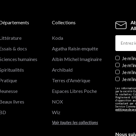
Départements
Collections
Ab
Al
Littérature
Koda
Essais & docs
Agatha Raisin enquête
Newslett
Je m’i
Sciences humaines
Albin Michel Imaginaire
Je m'i
Spiritualités
Archibald
Je m’in
Je m’i
Pratique
Terres d'Amérique
Les information
Jeunesse
Espaces Libres Poche
par la société E
le souhaitez. C
Règlement (UE)
Beaux livres
NOX
d’opposition a
contactant par 
Service Communi
politique de pr
BD
Wiz
Voir toutes les collections
Nous sui