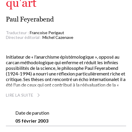
qu'art
Paul Feyerabend
Traducteur :
Francoise Perigaut
Directeur éditorial :
Michel Cazenave
Initiateur de « l'anarchisme épistémologique », opposé au
carcan méthodologique qui enferme et réduit les infinies
possibilités de la science, le philosophe Paul Feyerabend
(1924-1994) a nourri une réflexion particulièrement riche et
critique. Ses thèses ont rencontré un écho internationalet il a
été l'un de ceux qui ont contribué à la réévaluation de la «
vérité scientifique ».
LIRE LA SUITE
Prenant le contre-pied de toutes les théories existantes,
Fereyabend affirme que la science n'est pas, dans son
processus de formation, un édifice rationnel, mais qu'elle est
capable de travailler à partir de n'importe quel matériau,
Date de parution
mythique, artistique ou politique, quitte à le rationaliser et à
05 février 2003
bâtir un véritable et nouveau mythe de la science pure.
Au-delà de l'étude des rapports et des influences