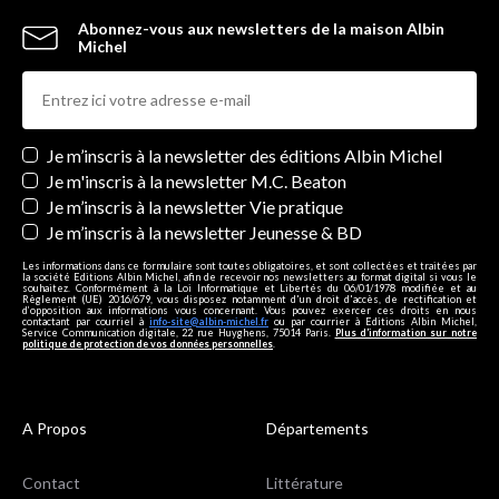
Abonnez-vous aux newsletters de la maison Albin
Michel
Newsletters
Je m’inscris à la newsletter des éditions Albin Michel
Je m'inscris à la newsletter M.C. Beaton
Je m’inscris à la newsletter Vie pratique
Je m’inscris à la newsletter Jeunesse & BD
Les informations dans ce formulaire sont toutes obligatoires, et sont collectées et traitées par
la société Editions Albin Michel, afin de recevoir nos newsletters au format digital si vous le
souhaitez. Conformément à la Loi Informatique et Libertés du 06/01/1978 modifiée et au
Règlement (UE) 2016/679, vous disposez notamment d'un droit d'accès, de rectification et
d’opposition aux informations vous concernant. Vous pouvez exercer ces droits en nous
contactant par courriel à
info-site@albin-michel.fr
ou par courrier à Editions Albin Michel,
Service Communication digitale, 22 rue Huyghens, 75014 Paris.
Plus d’information sur notre
politique de protection de vos données personnelles
.
A Propos
Départements
Contact
Littérature