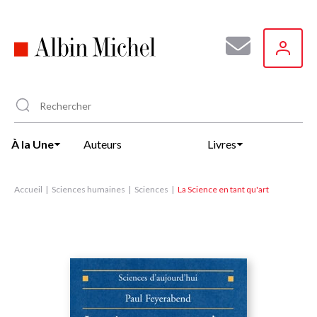
Aller
au
contenu
principal
À la Une
Auteurs
Livres
Accueil
Sciences humaines
Sciences
La Science en tant qu'art