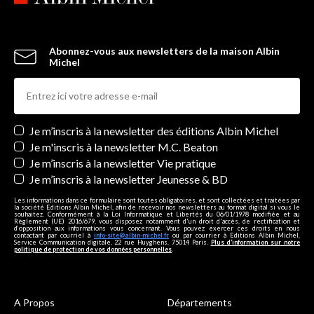
Abonnez-vous aux newsletters de la maison Albin
Michel
Newsletters
Je m’inscris à la newsletter des éditions Albin Michel
Je m'inscris à la newsletter M.C. Beaton
Je m’inscris à la newsletter Vie pratique
Je m’inscris à la newsletter Jeunesse & BD
Les informations dans ce formulaire sont toutes obligatoires, et sont collectées et traitées par
la société Editions Albin Michel, afin de recevoir nos newsletters au format digital si vous le
souhaitez. Conformément à la Loi Informatique et Libertés du 06/01/1978 modifiée et au
Règlement (UE) 2016/679, vous disposez notamment d'un droit d'accès, de rectification et
d’opposition aux informations vous concernant. Vous pouvez exercer ces droits en nous
contactant par courriel à
info-site@albin-michel.fr
ou par courrier à Editions Albin Michel,
Service Communication digitale, 22 rue Huyghens, 75014 Paris.
Plus d’information sur notre
politique de protection de vos données personnelles
.
A Propos
Départements