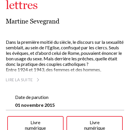
lettres
Martine Sevegrand
Dans la première moitié du siècle, le discours sur la sexualité
semblait, au sein de l'Eglise, confisqué par les clercs. Seuls
les évêques, et d'abord celui de Rome, pouvaient énoncer le
bon usage du sexe. Mais derrière les prêches, quelle était
donc la pratique des couples catholiques ?
Entre 1924 et 1943, des femmes et des hommes,
catholiques fervents, ont écrit à l'abbé Viollet, directeur de
LIRE LA SUITE
l'Association du mariage chrétien et grand spécialiste de la
morale conjugale, pour lui livrer leurs questions, leurs
difficultés et, finalement, leur vie sexuelle. Voici donc
exposé le sexe catholique tel qu'il fut vécu et pensé par des
Date de parution
laïcs.
01 novembre 2015
Martine Sevegrand, historienne, auteur des
Enfants du bon
Dieu
, nous livre 120 lettres de femmes et d'hommes
ordinaires, de tous âges et de tous milieux sociaux,
Livre
Livre
reproduites intégralement. Ecrites dans une langue à la fois
numérique
numérique