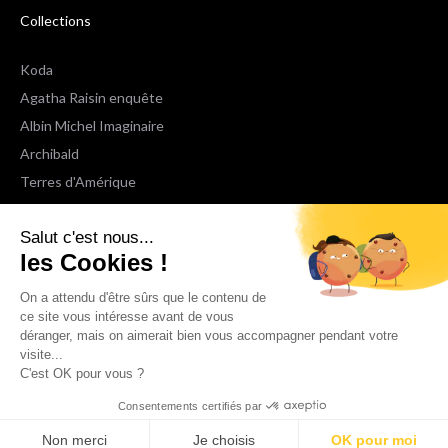
Collections
Koda
Agatha Raisin enquête
Albin Michel Imaginaire
Archibald
Terres d'Amérique
Espaces Libres Poche
Salut c'est nous...
NOX
les Cookies !
Wiz
Voir toutes les collections
On a attendu d'être sûrs que le contenu de
ce site vous intéresse avant de vous
déranger, mais on aimerait bien vous accompagner pendant votre
Nous suivre
visite...
C'est OK pour vous ?
Consentements certifiés par
Non merci
Je choisis
OK pour moi