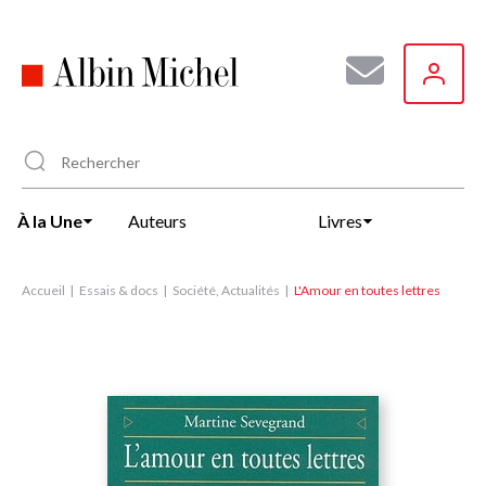
Aller
au
contenu
principal
À la Une
Auteurs
Livres
Accueil
Essais & docs
Société, Actualités
L'Amour en toutes lettres