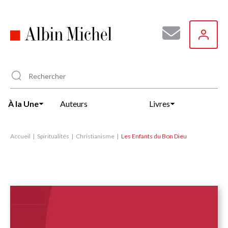
Aller
au
contenu
principal
À la Une
Auteurs
Livres
Accueil
Spiritualités
Christianisme
Les Enfants du Bon Dieu