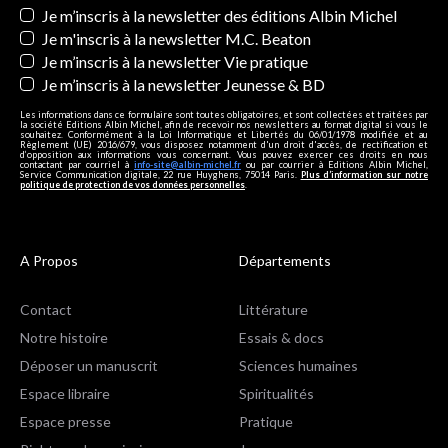
Newsletters
Je m’inscris à la newsletter des éditions Albin Michel
Je m'inscris à la newsletter M.C. Beaton
Je m’inscris à la newsletter Vie pratique
Je m’inscris à la newsletter Jeunesse & BD
Les informations dans ce formulaire sont toutes obligatoires, et sont collectées et traitées par
la société Editions Albin Michel, afin de recevoir nos newsletters au format digital si vous le
souhaitez. Conformément à la Loi Informatique et Libertés du 06/01/1978 modifiée et au
Règlement (UE) 2016/679, vous disposez notamment d'un droit d'accès, de rectification et
d’opposition aux informations vous concernant. Vous pouvez exercer ces droits en nous
contactant par courriel à
info-site@albin-michel.fr
ou par courrier à Editions Albin Michel,
Service Communication digitale, 22 rue Huyghens, 75014 Paris.
Plus d’information sur notre
politique de protection de vos données personnelles
.
A Propos
Départements
Contact
Littérature
Notre histoire
Essais & docs
Déposer un manuscrit
Sciences humaines
Espace libraire
Spiritualités
Espace presse
Pratique