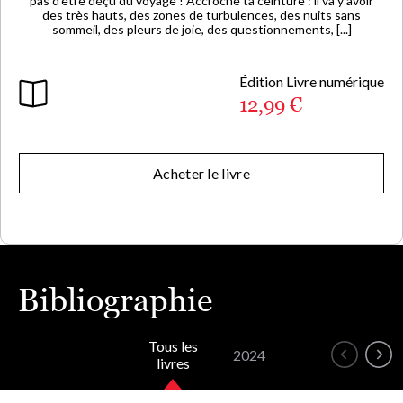
pas d’être déçu du voyage ! Accroche ta ceinture : il va y avoir
des très hauts, des zones de turbulences, des nuits sans
sommeil, des pleurs de joie, des questionnements, [...]
Édition Livre numérique
12,99 €
Acheter le livre
Bibliographie
Tous les
2024
livres