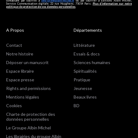
contactant par courriel à
info-site@albin-michel.fr
ou par courrier à Editions Albin Michel,
Service Communication digitale, 22 rue Huyghens, 75014 Paris.
Plus d’information sur notre
politique de protection de vos données personnelles
.
A Propos
Départements
Contact
Littérature
Notre histoire
Essais & docs
Déposer un manuscrit
Sciences humaines
Espace libraire
Spiritualités
Espace presse
Pratique
Rights and permissions
Jeunesse
Mentions légales
Beaux livres
Cookies
BD
Charte de protection des
données personnelles
Le Groupe Albin Michel
Les librairies du groupe Albin