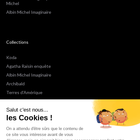
Michel
Albin Michel Imaginaire
Collections
Koda
Agatha Raisin enquête
Albin Michel Imaginaire
Archibald
Terres d'Amérique
Espaces Libres Poche
Salut c'est nous...
NOX
les Cookies !
Wiz
Voir toutes les collections
On a attendu d'être sûrs que le contenu de
ce site vous intéresse avant de vous