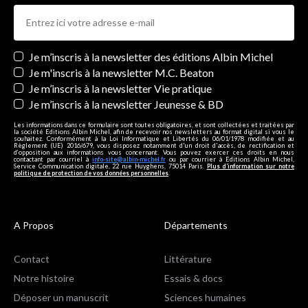
Newsletters
Je m’inscris à la newsletter des éditions Albin Michel
Je m'inscris à la newsletter M.C. Beaton
Je m’inscris à la newsletter Vie pratique
Je m’inscris à la newsletter Jeunesse & BD
Les informations dans ce formulaire sont toutes obligatoires, et sont collectées et traitées par
la société Editions Albin Michel, afin de recevoir nos newsletters au format digital si vous le
souhaitez. Conformément à la Loi Informatique et Libertés du 06/01/1978 modifiée et au
Règlement (UE) 2016/679, vous disposez notamment d'un droit d'accès, de rectification et
d’opposition aux informations vous concernant. Vous pouvez exercer ces droits en nous
contactant par courriel à
info-site@albin-michel.fr
ou par courrier à Editions Albin Michel,
Service Communication digitale, 22 rue Huyghens, 75014 Paris.
Plus d’information sur notre
politique de protection de vos données personnelles
.
A Propos
Départements
Contact
Littérature
Notre histoire
Essais & docs
Déposer un manuscrit
Sciences humaines