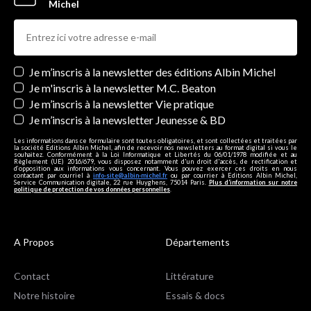
Michel
Newsletters
Je m’inscris à la newsletter des éditions Albin Michel
Je m'inscris à la newsletter M.C. Beaton
Je m’inscris à la newsletter Vie pratique
Je m’inscris à la newsletter Jeunesse & BD
Les informations dans ce formulaire sont toutes obligatoires, et sont collectées et traitées par
la société Editions Albin Michel, afin de recevoir nos newsletters au format digital si vous le
souhaitez. Conformément à la Loi Informatique et Libertés du 06/01/1978 modifiée et au
Règlement (UE) 2016/679, vous disposez notamment d'un droit d'accès, de rectification et
d’opposition aux informations vous concernant. Vous pouvez exercer ces droits en nous
contactant par courriel à
info-site@albin-michel.fr
ou par courrier à Editions Albin Michel,
Service Communication digitale, 22 rue Huyghens, 75014 Paris.
Plus d’information sur notre
politique de protection de vos données personnelles
.
A Propos
Départements
Contact
Littérature
Notre histoire
Essais & docs