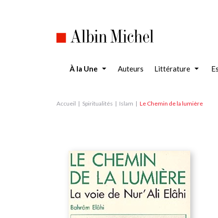
Aller
au
contenu
principal
À la Une
Auteurs
Littérature
Es
Accueil
Spiritualités
Islam
Le Chemin de la lumière