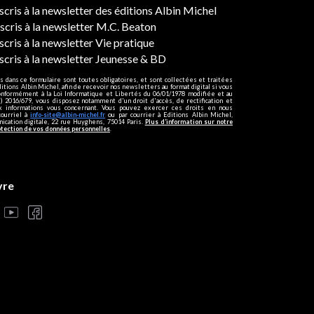
ers
nscris à la newsletter des éditions Albin Michel
nscris à la newsletter M.C. Beaton
scris à la newsletter Vie pratique
nscris à la newsletter Jeunesse & BD
s dans ce formulaire sont toutes obligatoires, et sont collectées et traitées
ditions Albin Michel, afin de recevoir nos newsletters au format digital si vous
onformément à la Loi Informatique et Libertés du 06/01/1978 modifiée et au
 2016/679, vous disposez notamment d'un droit d'accès, de rectification et
ux informations vous concernant. Vous pouvez exercer ces droits en nous
courriel à
info-site@albin-michel.fr
ou par courrier à Editions Albin Michel,
cation digitale, 22 rue Huyghens, 75014 Paris.
Plus d’information sur notre
otection de vos données personnelles
.
vre
s réglementations. Personnalisez vos préférences pour contrôler