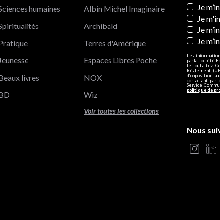
Newslett
Je m’i
Sciences humaines
Albin Michel Imaginaire
Je m'i
Spiritualités
Archibald
Je m’in
Je m’i
Pratique
Terres d'Amérique
Les information
Jeunesse
Espaces Libres Poche
par la société E
le souhaitez. C
Règlement (UE)
Beaux livres
NOX
d’opposition a
contactant par 
Service Communi
politique de pr
BD
Wiz
Voir toutes les collections
Nous sui
s Options
ètres de confidentialité, en garantissant la conformité avec le