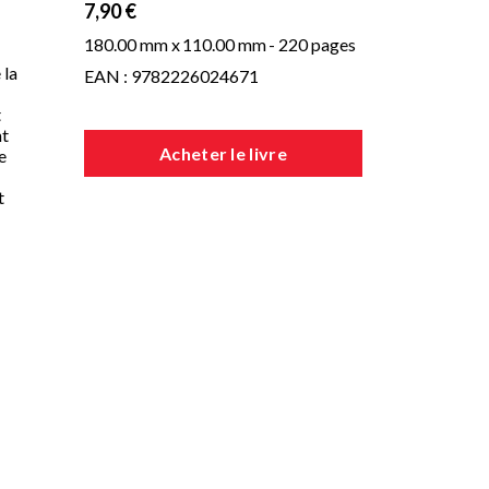
7,90 €
180.00 mm x
110.00 mm
- 220 pages
 la
EAN : 9782226024671
t
nt
Acheter le livre
e
t