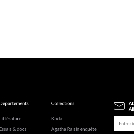
Départements
Collections
Ab
Al
Littérature
Koda
Essais & docs
Agatha Raisin enquête