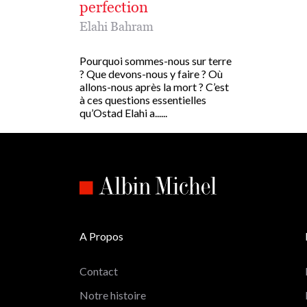
perfection
Elahi Bahram
Pourquoi sommes-nous sur terre
? Que devons-nous y faire ? Où
allons-nous après la mort ? C’est
à ces questions essentielles
qu’Ostad Elahi a......
A Propos
Contact
Notre histoire