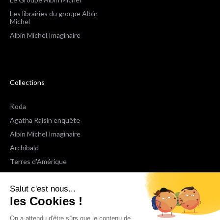
Les librairies du groupe Albin
Michel
Albin Michel Imaginaire
Collections
Koda
Agatha Raisin enquête
Albin Michel Imaginaire
Archibald
Terres d'Amérique
Espaces Libres Poche
Salut c'est nous...
NOX
les Cookies !
Wiz
Voir toutes les collections
On a attendu d'être sûrs que le contenu de