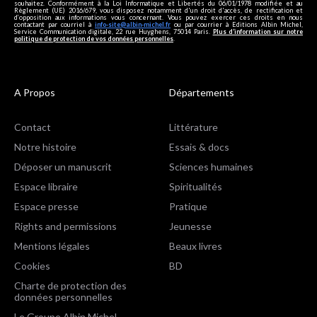
souhaitez. Conformément à la Loi Informatique et Libertés du 06/01/1978 modifiée et au
Règlement (UE) 2016/679, vous disposez notamment d'un droit d'accès, de rectification et
d’opposition aux informations vous concernant. Vous pouvez exercer ces droits en nous
contactant par courriel à
info-site@albin-michel.fr
ou par courrier à Editions Albin Michel,
Service Communication digitale, 22 rue Huyghens, 75014 Paris.
Plus d’information sur notre
politique de protection de vos données personnelles
.
A Propos
Départements
Contact
Littérature
Notre histoire
Essais & docs
Déposer un manuscrit
Sciences humaines
Espace libraire
Spiritualités
Espace presse
Pratique
Rights and permissions
Jeunesse
Mentions légales
Beaux livres
Cookies
BD
Charte de protection des
données personnelles
Le Groupe Albin Michel