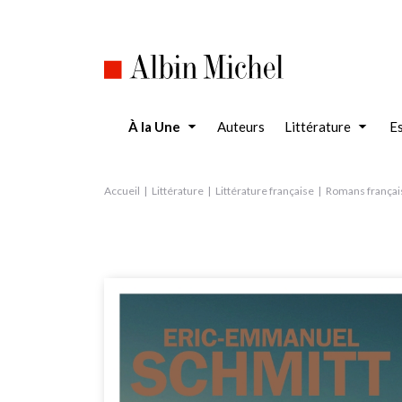
Aller
au
contenu
principal
À la Une
Auteurs
Littérature
Es
Accueil
Littérature
Littérature française
Romans françai