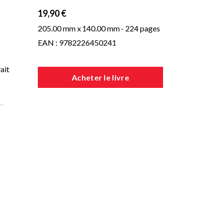
19,90 €
205.00 mm x
140.00 mm
- 224 pages
EAN : 9782226450241
ait
Acheter le livre
il
e
e
s
de
i,