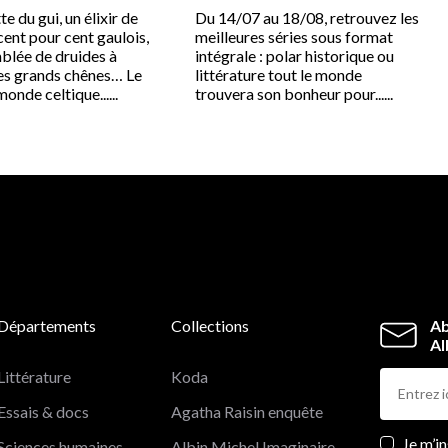
te du gui, un élixir de
Du 14/07 au 18/08, retrouvez les
ent pour cent gaulois,
meilleures séries sous format
blée de druides à
intégrale : polar historique ou
es grands chênes… Le
littérature tout le monde
onde celtique......
trouvera son bonheur pour......
Départements
Collections
Ab
Al
Littérature
Koda
Essais & docs
Agatha Raisin enquête
Newslett
Je m’i
Sciences humaines
Albin Michel Imaginaire