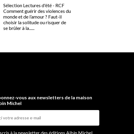
d’elle... »
Sélection Lectures d'été - RCF
Comment guérir des violences du
Qui parle ? Une certaine 
monde et de l’amour ? Faut-il
Berlumi. Le nom de cette
choisir la solitude ou risquer de
mystérieuse......
se brûler à la......
onnez-vous aux newsletters de la maison
bin Michel
ers
nscris à la newsletter des éditions Albin Michel