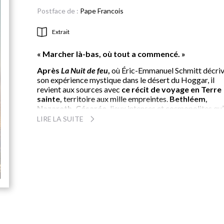
Postface de :
Pape Francois
Extrait
« Marcher là-bas, où tout a commencé. »
Après
La Nuit de feu
,
où Éric-Emmanuel Schmitt décriv
son expérience mystique dans le désert du Hoggar, il
revient aux sources avec
ce récit de voyage en Terre
sainte,
territoire aux mille empreintes.
Bethléem,
Nazareth, Césarée,
lieux intenses et cosmopolites qu’
saisit sur le vif tout en approfondissant son
expérienc
LIRE LA SUITE
spirituelle
, ses interrogations, réflexions, sensations,
étonnements jusqu’à la surprise finale, à Jérusalem, d’un
rencontre inouïe avec ce qu’il nomme «
L’incompréhensible ».
Dramaturge, romancier, nouvelliste, essayiste, cinéaste,
traduit en 48 langues et joué dans plus de 50 pays,
Éric-
Emmanuel Schmitt
est un des auteurs les plus lus et le
plus représentés dans le monde. Membre depuis 2016 
l’académie Goncourt, il prolonge ici sa réflexion sur la fo