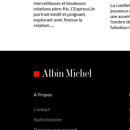
merveilleuses et houleuses
La cueillet
relations père-fils. L'ExpressUn
jouvence c
portrait inédit et poignant,
une assem
explorant avec finesse la
l’ombre d
relation......
fabuleux m
A Propos
Contact
Notre histoire
Déposer un manuscrit