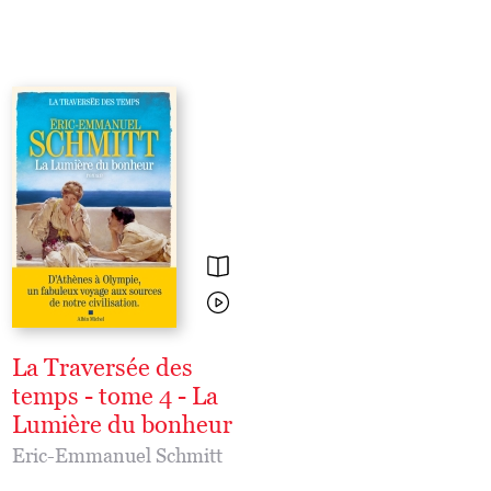
La Traversée des
La Rivale
temps - tome 4 - La
Eric-Emmanuel Schmi
Lumière du bonheur
« La Callas ? Vous verrez 
Eric-Emmanuel Schmitt
plus personne ne se souv