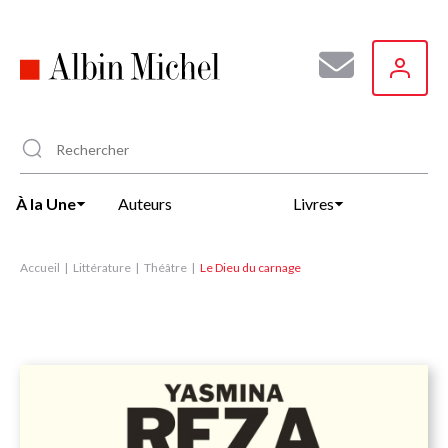
Aller
au
contenu
principal
À la Une
Auteurs
Livres
Accueil
Littérature
Théâtre
Le Dieu du carnage