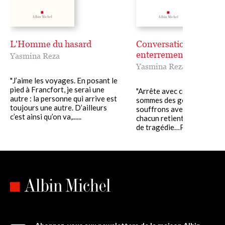
L'Homme du hasard
Conversations après 
enterrement
Yasmina Reza
Yasmina Reza
"J’aime les voyages. En posant le
pied à Francfort, je serai une
"Arrête avec ces chaises ! .
autre : la personne qui arrive est
sommes des gens civilisés,
toujours une autre. D’ailleurs
souffrons avec des règles,
c’est ainsi qu’on va,......
chacun retient son souffle,
de tragédie…Pourquoi au....