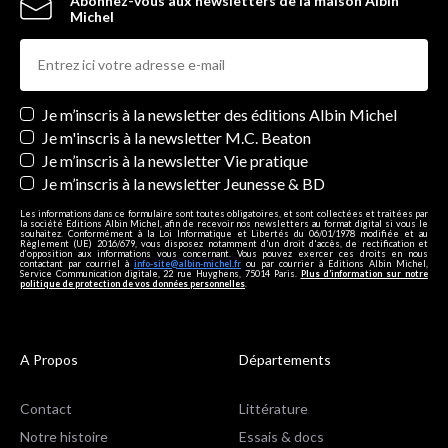
Abonnez-vous aux newsletters de la maison Albin
Michel
Newsletters
Je m’inscris à la newsletter des éditions Albin Michel
Je m'inscris à la newsletter M.C. Beaton
Je m’inscris à la newsletter Vie pratique
Je m’inscris à la newsletter Jeunesse & BD
Les informations dans ce formulaire sont toutes obligatoires, et sont collectées et traitées par
la société Editions Albin Michel, afin de recevoir nos newsletters au format digital si vous le
souhaitez. Conformément à la Loi Informatique et Libertés du 06/01/1978 modifiée et au
Règlement (UE) 2016/679, vous disposez notamment d'un droit d'accès, de rectification et
d’opposition aux informations vous concernant. Vous pouvez exercer ces droits en nous
contactant par courriel à
info-site@albin-michel.fr
ou par courrier à Editions Albin Michel,
Service Communication digitale, 22 rue Huyghens, 75014 Paris.
Plus d’information sur notre
politique de protection de vos données personnelles
.
A Propos
Départements
Contact
Littérature
Notre histoire
Essais & docs