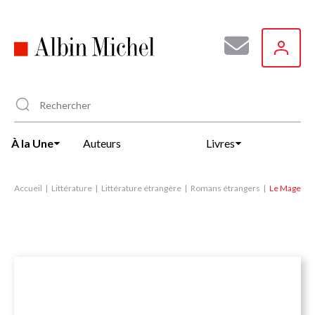
Aller
au
contenu
principal
À la Une
Auteurs
Livres
Accueil
Littérature
Littérature étrangère
Romans étrangers
Le Mage