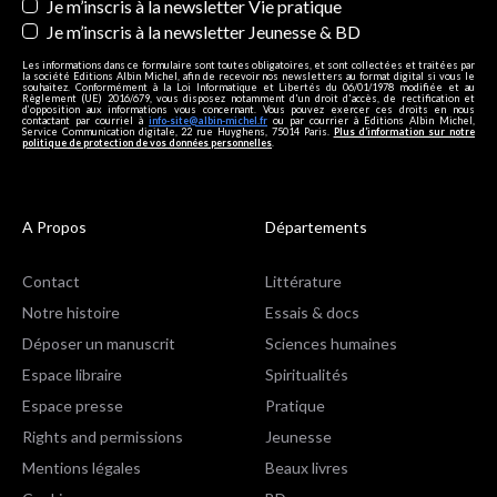
Je m’inscris à la newsletter Vie pratique
Je m’inscris à la newsletter Jeunesse & BD
Les informations dans ce formulaire sont toutes obligatoires, et sont collectées et traitées par
la société Editions Albin Michel, afin de recevoir nos newsletters au format digital si vous le
souhaitez. Conformément à la Loi Informatique et Libertés du 06/01/1978 modifiée et au
Règlement (UE) 2016/679, vous disposez notamment d'un droit d'accès, de rectification et
d’opposition aux informations vous concernant. Vous pouvez exercer ces droits en nous
contactant par courriel à
info-site@albin-michel.fr
ou par courrier à Editions Albin Michel,
Service Communication digitale, 22 rue Huyghens, 75014 Paris.
Plus d’information sur notre
politique de protection de vos données personnelles
.
A Propos
Départements
Contact
Littérature
Notre histoire
Essais & docs
Déposer un manuscrit
Sciences humaines
Espace libraire
Spiritualités
Espace presse
Pratique
Rights and permissions
Jeunesse
Mentions légales
Beaux livres