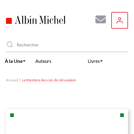
Aller
au
contenu
principal
À la Une
Auteurs
Livres
Accueil
Le Mystère des rois de Jérusalem