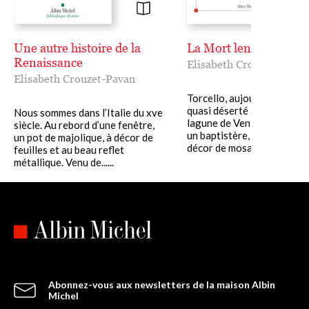
Une autre histoire de la
La Mort lente de Torce
Renaissance
Elisabeth Crouzet-Pavan
Elisabeth Crouzet-Pavan
Torcello, aujourd’hui, est un
quasi déserté au nord de la
Nous sommes dans l’Italie du xve
lagune de Venise, une cath
siècle. Au rebord d’une fenêtre,
un baptistère, une église e
un pot de majolique, à décor de
décor de mosaïques......
feuilles et au beau reflet
métallique. Venu de......
Abonnez-vous aux newsletters de la maison Albin
Michel