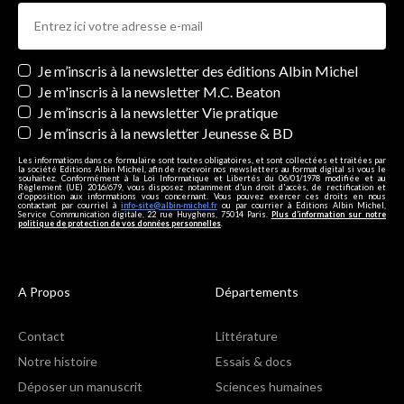
Newsletters
Je m’inscris à la newsletter des éditions Albin Michel
Je m'inscris à la newsletter M.C. Beaton
Je m’inscris à la newsletter Vie pratique
Je m’inscris à la newsletter Jeunesse & BD
Les informations dans ce formulaire sont toutes obligatoires, et sont collectées et traitées par
la société Editions Albin Michel, afin de recevoir nos newsletters au format digital si vous le
souhaitez. Conformément à la Loi Informatique et Libertés du 06/01/1978 modifiée et au
Règlement (UE) 2016/679, vous disposez notamment d'un droit d'accès, de rectification et
d’opposition aux informations vous concernant. Vous pouvez exercer ces droits en nous
contactant par courriel à
info-site@albin-michel.fr
ou par courrier à Editions Albin Michel,
Service Communication digitale, 22 rue Huyghens, 75014 Paris.
Plus d’information sur notre
politique de protection de vos données personnelles
.
A Propos
Départements
Contact
Littérature
Notre histoire
Essais & docs
Déposer un manuscrit
Sciences humaines