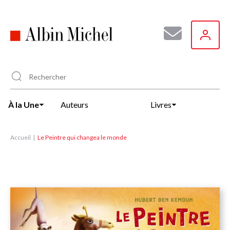
Aller
au
contenu
principal
À la Une
Auteurs
Livres
Accueil
Le Peintre qui changea le monde