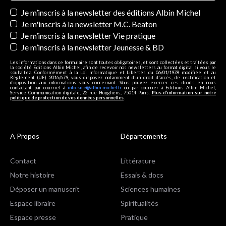
Newsletters
Je m’inscris à la newsletter des éditions Albin Michel
Je m'inscris à la newsletter M.C. Beaton
Je m’inscris à la newsletter Vie pratique
Je m’inscris à la newsletter Jeunesse & BD
Les informations dans ce formulaire sont toutes obligatoires, et sont collectées et traitées par
la société Editions Albin Michel, afin de recevoir nos newsletters au format digital si vous le
souhaitez. Conformément à la Loi Informatique et Libertés du 06/01/1978 modifiée et au
Règlement (UE) 2016/679, vous disposez notamment d'un droit d'accès, de rectification et
d’opposition aux informations vous concernant. Vous pouvez exercer ces droits en nous
contactant par courriel à
info-site@albin-michel.fr
ou par courrier à Editions Albin Michel,
Service Communication digitale, 22 rue Huyghens, 75014 Paris.
Plus d’information sur notre
politique de protection de vos données personnelles
.
A Propos
Départements
Contact
Littérature
Notre histoire
Essais & docs
Déposer un manuscrit
Sciences humaines
Espace libraire
Spiritualités
Espace presse
Pratique