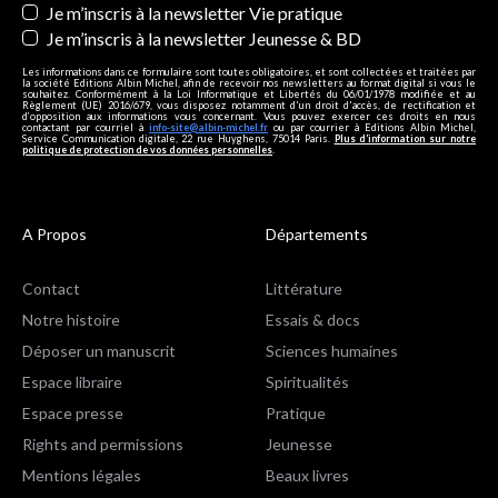
Je m’inscris à la newsletter Vie pratique
Je m’inscris à la newsletter Jeunesse & BD
Les informations dans ce formulaire sont toutes obligatoires, et sont collectées et traitées par
la société Editions Albin Michel, afin de recevoir nos newsletters au format digital si vous le
souhaitez. Conformément à la Loi Informatique et Libertés du 06/01/1978 modifiée et au
Règlement (UE) 2016/679, vous disposez notamment d'un droit d'accès, de rectification et
d’opposition aux informations vous concernant. Vous pouvez exercer ces droits en nous
contactant par courriel à
info-site@albin-michel.fr
ou par courrier à Editions Albin Michel,
Service Communication digitale, 22 rue Huyghens, 75014 Paris.
Plus d’information sur notre
politique de protection de vos données personnelles
.
A Propos
Départements
Contact
Littérature
Notre histoire
Essais & docs
Déposer un manuscrit
Sciences humaines
Espace libraire
Spiritualités
Espace presse
Pratique
Rights and permissions
Jeunesse
Mentions légales
Beaux livres