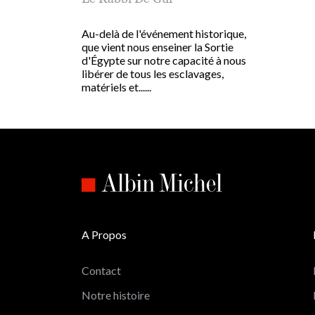
Au-delà de l'événement historique,
que vient nous enseiner la Sortie
d'Égypte sur notre capacité à nous
libérer de tous les esclavages,
matériels et......
A Propos
Contact
Notre histoire