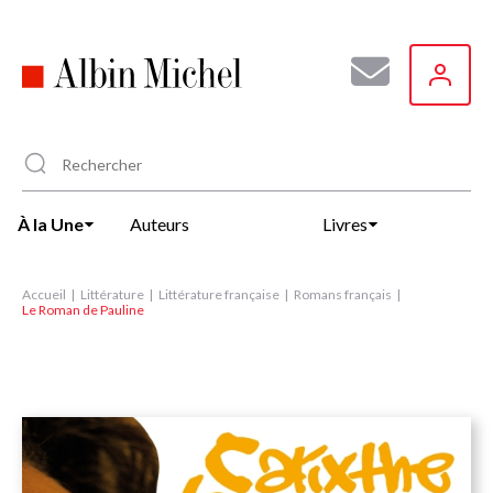
Aller
au
contenu
principal
À la Une
Auteurs
Livres
Accueil
Littérature
Littérature française
Romans français
Le Roman de Pauline