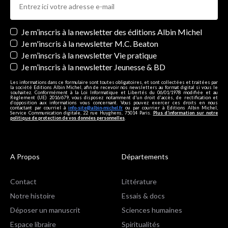
Newsletters
Je m’inscris à la newsletter des éditions Albin Michel
Je m'inscris à la newsletter M.C. Beaton
Je m’inscris à la newsletter Vie pratique
Je m’inscris à la newsletter Jeunesse & BD
Les informations dans ce formulaire sont toutes obligatoires, et sont collectées et traitées par
la société Editions Albin Michel, afin de recevoir nos newsletters au format digital si vous le
souhaitez. Conformément à la Loi Informatique et Libertés du 06/01/1978 modifiée et au
Règlement (UE) 2016/679, vous disposez notamment d'un droit d'accès, de rectification et
d’opposition aux informations vous concernant. Vous pouvez exercer ces droits en nous
contactant par courriel à
info-site@albin-michel.fr
ou par courrier à Editions Albin Michel,
Service Communication digitale, 22 rue Huyghens, 75014 Paris.
Plus d’information sur notre
politique de protection de vos données personnelles
.
A Propos
Départements
Contact
Littérature
Notre histoire
Essais & docs
Déposer un manuscrit
Sciences humaines
Espace libraire
Spiritualités