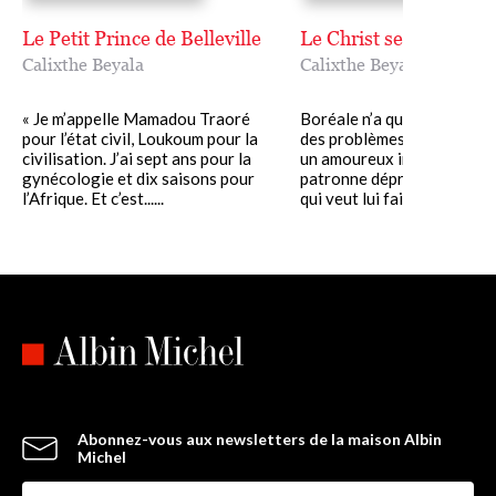
Le Petit Prince de Belleville
Le Christ selon l'Afriq
Calixthe Beyala
Calixthe Beyala
« Je m’appelle Mamadou Traoré
Boréale n’a que vingt ans 
pour l’état civil, Loukoum pour la
des problèmes à revendre, 
civilisation. J’ai sept ans pour la
un amoureux infidèle, une
gynécologie et dix saisons pour
patronne dépressive, une 
l’Afrique. Et c’est......
qui veut lui faire porter son..
Abonnez-vous aux newsletters de la maison Albin
Michel