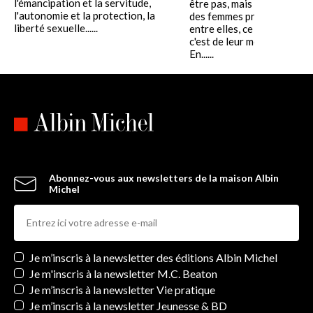
l'émancipation et la servitude,
être pas, mais ce dont la pl
l'autonomie et la protection, la
des femmes préfèrent parl
liberté sexuelle......
entre elles, ce n'est pas d'eu
c'est de leur mère.
En......
Abonnez-vous aux newsletters de la maison Albin
Michel
Newsletters
Je m’inscris à la newsletter des éditions Albin Michel
Je m'inscris à la newsletter M.C. Beaton
Je m’inscris à la newsletter Vie pratique
Je m’inscris à la newsletter Jeunesse & BD