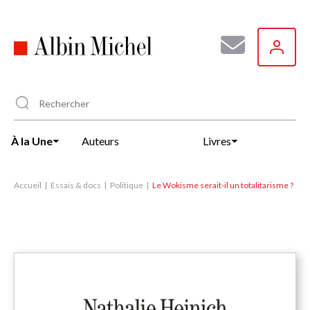
Aller
au
contenu
principal
À la Une
Auteurs
Livres
Accueil
Essais & docs
Politique
Le Wokisme serait-il un totalitarisme ?