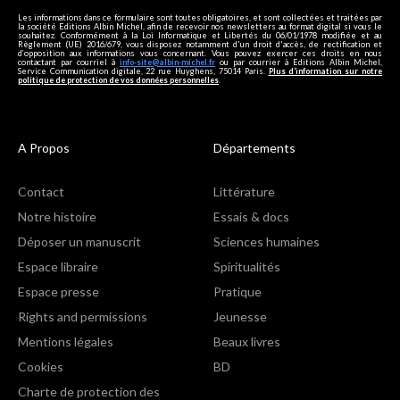
Les informations dans ce formulaire sont toutes obligatoires, et sont collectées et traitées par
la société Editions Albin Michel, afin de recevoir nos newsletters au format digital si vous le
souhaitez. Conformément à la Loi Informatique et Libertés du 06/01/1978 modifiée et au
Règlement (UE) 2016/679, vous disposez notamment d'un droit d'accès, de rectification et
d’opposition aux informations vous concernant. Vous pouvez exercer ces droits en nous
contactant par courriel à
info-site@albin-michel.fr
ou par courrier à Editions Albin Michel,
Service Communication digitale, 22 rue Huyghens, 75014 Paris.
Plus d’information sur notre
politique de protection de vos données personnelles
.
A Propos
Départements
Contact
Littérature
Notre histoire
Essais & docs
Déposer un manuscrit
Sciences humaines
Espace libraire
Spiritualités
Espace presse
Pratique
Rights and permissions
Jeunesse
Mentions légales
Beaux livres
Cookies
BD
Charte de protection des