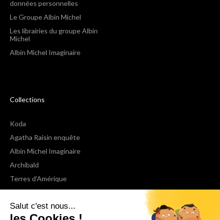
données personnelles
Le Groupe Albin Michel
Les librairies du groupe Albin
Michel
Albin Michel Imaginaire
Collections
Koda
Agatha Raisin enquête
Albin Michel Imaginaire
Archibald
Terres d'Amérique
Espaces Libres Poche
Salut c'est nous...
NOX
les Cookies !
Wiz