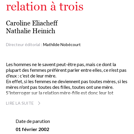
relation à trois
Caroline Eliacheff
Nathalie Heinich
Directeur éditorial :
Mathilde Nobécourt
Les hommes ne le savent peut-être pas, mais ce dont la
plupart des femmes préfèrent parler entre elles, ce n'est pas
d'eux : c'est de leur mère.
En effet, si les femmes ne deviennent pas toutes mères, si les
mères n'ont pas toutes des filles, toutes ont une mère.
S'interroger sur la relation mère-fille est donc leur lot
commun. C'est aussi celui des hommes, impliqués, qu'ils le
LIRE LA SUITE
veuillent ou non, dans cette relation.
À partir de cas empruntés à la fiction (romans et films),
Caroline Eliacheff et Nathalie Heinich reconstituent
l'éventail de toutes les relations possibles, montrant
Date de parution
comment s'opèrent la transmission des rôles et la
01 février 2002
construction des identités, de génération en génération.