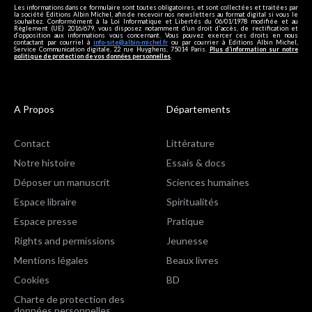
Les informations dans ce formulaire sont toutes obligatoires, et sont collectées et traitées par
la société Editions Albin Michel, afin de recevoir nos newsletters au format digital si vous le
souhaitez. Conformément à la Loi Informatique et Libertés du 06/01/1978 modifiée et au
Règlement (UE) 2016/679, vous disposez notamment d'un droit d'accès, de rectification et
d’opposition aux informations vous concernant. Vous pouvez exercer ces droits en nous
contactant par courriel à
info-site@albin-michel.fr
ou par courrier à Editions Albin Michel,
Service Communication digitale, 22 rue Huyghens, 75014 Paris.
Plus d’information sur notre
politique de protection de vos données personnelles
.
A Propos
Départements
Contact
Littérature
Notre histoire
Essais & docs
Déposer un manuscrit
Sciences humaines
Espace libraire
Spiritualités
Espace presse
Pratique
Rights and permissions
Jeunesse
Mentions légales
Beaux livres
Cookies
BD
Charte de protection des
données personnelles