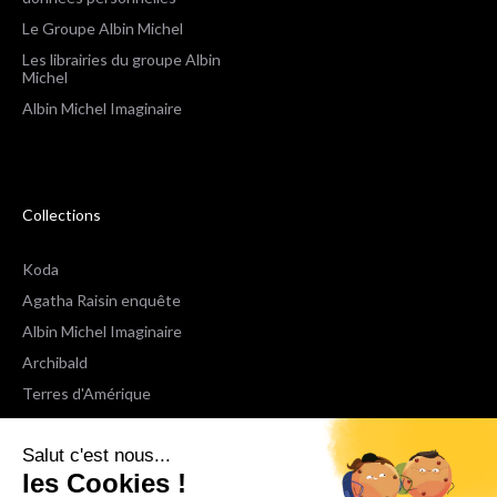
Le Groupe Albin Michel
Les librairies du groupe Albin
Michel
Albin Michel Imaginaire
Collections
Koda
Agatha Raisin enquête
Albin Michel Imaginaire
Archibald
Terres d'Amérique
Espaces Libres Poche
Salut c'est nous...
NOX
les Cookies !
Wiz