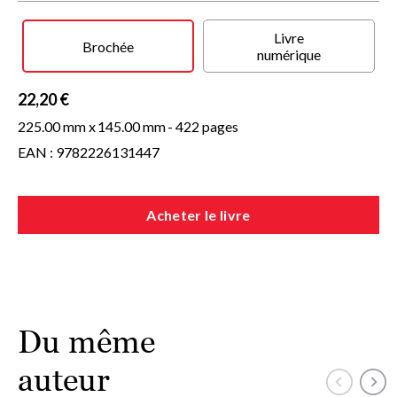
Ainsi se dessinent les conditions d'une bonne relation. Car,
dans l'expérience délicate qui consiste à être une fille pour
Livre
sa mère et éventuellement une mère pour sa fille, il est sans
Brochée
numérique
doute des voies plus praticables que d'autres.
22,20 €
225.00 mm x
145.00 mm
- 422 pages
EAN : 9782226131447
Acheter le livre
Du même
auteur