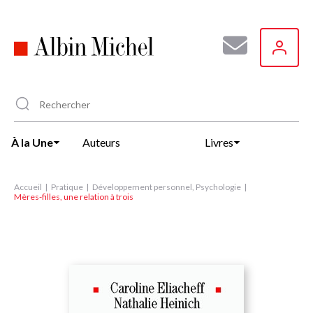
Aller
au
contenu
principal
À la Une
Auteurs
Livres
Accueil
Pratique
Développement personnel, Psychologie
Mères-filles, une relation à trois