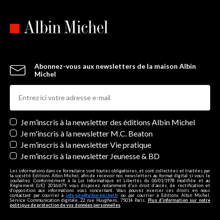
Abonnez-vous aux newsletters de la maison Albin
Michel
Newsletters
Je m’inscris à la newsletter des éditions Albin Michel
Je m'inscris à la newsletter M.C. Beaton
Je m’inscris à la newsletter Vie pratique
Je m’inscris à la newsletter Jeunesse & BD
Les informations dans ce formulaire sont toutes obligatoires, et sont collectées et traitées par
la société Editions Albin Michel, afin de recevoir nos newsletters au format digital si vous le
souhaitez. Conformément à la Loi Informatique et Libertés du 06/01/1978 modifiée et au
Règlement (UE) 2016/679, vous disposez notamment d'un droit d'accès, de rectification et
d’opposition aux informations vous concernant. Vous pouvez exercer ces droits en nous
contactant par courriel à
info-site@albin-michel.fr
ou par courrier à Editions Albin Michel,
Service Communication digitale, 22 rue Huyghens, 75014 Paris.
Plus d’information sur notre
politique de protection de vos données personnelles
.