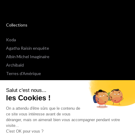
Collections
Koda
Agatha Raisin enquête
Albin Michel Imaginaire
Archibald
Terres d'Amérique
Espaces Libres Poche
Salut c'est nous...
NOX
les Cookies !
Wiz
Voir toutes les collections
On a attendu d'être sûrs que le contenu de
ce site vous intéresse avant de vous
déranger, mais on aimerait bien vous accompagner pendant votre
Nous suivre
visite...
C'est OK pour vous ?