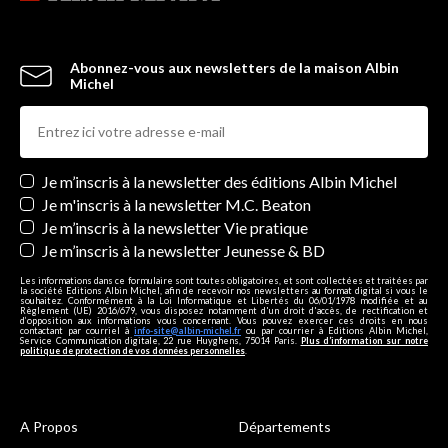
Abonnez-vous aux newsletters de la maison Albin
Michel
Newsletters
Je m’inscris à la newsletter des éditions Albin Michel
Je m'inscris à la newsletter M.C. Beaton
Je m’inscris à la newsletter Vie pratique
Je m’inscris à la newsletter Jeunesse & BD
Les informations dans ce formulaire sont toutes obligatoires, et sont collectées et traitées par
la société Editions Albin Michel, afin de recevoir nos newsletters au format digital si vous le
souhaitez. Conformément à la Loi Informatique et Libertés du 06/01/1978 modifiée et au
Règlement (UE) 2016/679, vous disposez notamment d'un droit d'accès, de rectification et
d’opposition aux informations vous concernant. Vous pouvez exercer ces droits en nous
contactant par courriel à
info-site@albin-michel.fr
ou par courrier à Editions Albin Michel,
Service Communication digitale, 22 rue Huyghens, 75014 Paris.
Plus d’information sur notre
politique de protection de vos données personnelles
.
A Propos
Départements