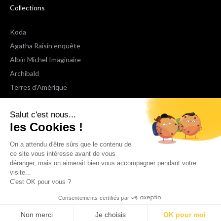
Collections
Koda
Agatha Raisin enquête
Albin Michel Imaginaire
Archibald
Terres d'Amérique
Espaces Libres Poche
Salut c'est nous...
NOX
les Cookies !
Wiz
Voir toutes les collections
On a attendu d'être sûrs que le contenu de
ce site vous intéresse avant de vous
déranger, mais on aimerait bien vous accompagner pendant votre
Nous suivre
visite...
C'est OK pour vous ?
Consentements certifiés par
Non merci
Je choisis
OK pour moi