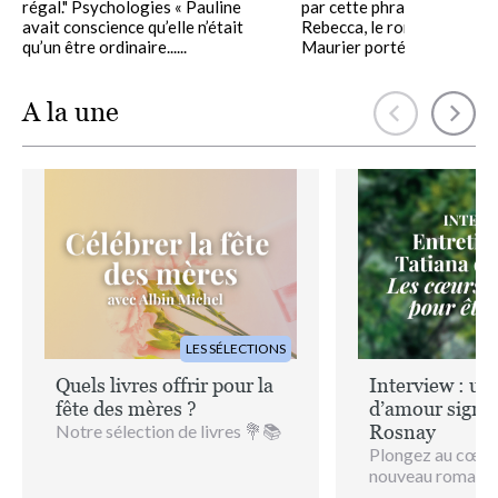
régal." Psychologies « Pauline
par cette phrase que com
avait conscience qu’elle n’était
Rebecca, le roman de Daph
qu’un être ordinaire......
Maurier porté à......
A la une
Image
Image
LES SÉLECTIONS
Quels livres offrir pour la
Interview : u
fête des mères ?
d’amour signé
Notre sélection de livres 💐📚
Rosnay
Plongez au cœur
nouveau roman, 