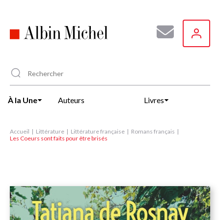
Aller
au
contenu
principal
À la Une
Auteurs
Livres
Accueil
Littérature
Littérature française
Romans français
Les Coeurs sont faits pour être brisés