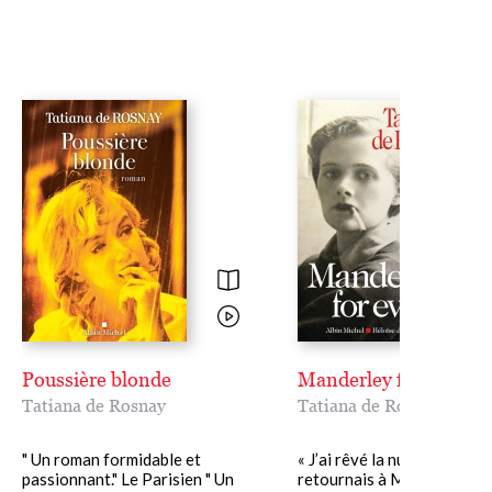
Poussière blonde
Manderley for ever
Tatiana de Rosnay
Tatiana de Rosnay
" Un roman formidable et
« J’ai rêvé la nuit dernière 
passionnant." Le Parisien " Un
retournais à Manderley. » 