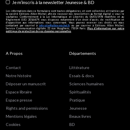
Je m’inscris à la newsletter Jeunesse & BD
Les informations dans ce formulaire sont toutes obligatoires, et sont collectées et traitées par
la société Editions Albin Michel, afin de recevoir nos newsletters au format digital si vous le
souhaitez. Conformément à la Loi Informatique et Libertés du 06/01/1978 modifiée et au
Règlement (UE) 2016/679, vous disposez notamment d'un droit d'accès, de rectification et
d’opposition aux informations vous concernant. Vous pouvez exercer ces droits en nous
contactant par courriel à
info-site@albin-michel.fr
ou par courrier à Editions Albin Michel,
Service Communication digitale, 22 rue Huyghens, 75014 Paris.
Plus d’information sur notre
politique de protection de vos données personnelles
.
A Propos
Départements
Contact
Littérature
Notre histoire
Essais & docs
Déposer un manuscrit
Sciences humaines
Espace libraire
Spiritualités
Espace presse
Pratique
Rights and permissions
Jeunesse
Mentions légales
Beaux livres
Cookies
BD