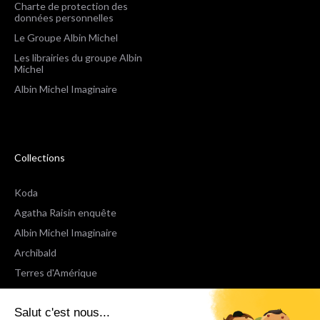
Charte de protection des
données personnelles
Le Groupe Albin Michel
Les librairies du groupe Albin
Michel
Albin Michel Imaginaire
Collections
Koda
Agatha Raisin enquête
Albin Michel Imaginaire
Archibald
Terres d'Amérique
Espaces Libres Poche
Salut c'est nous...
NOX