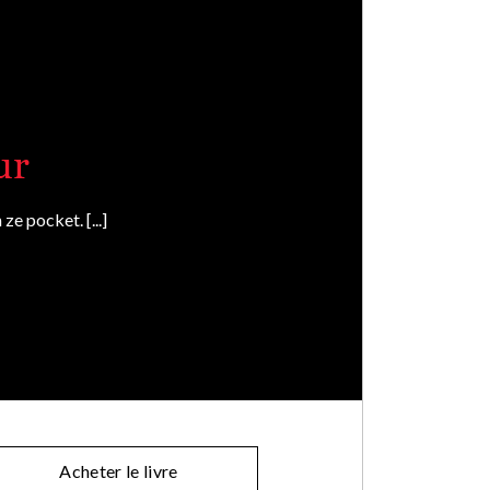
ur
ze pocket. [...]
Acheter le livre