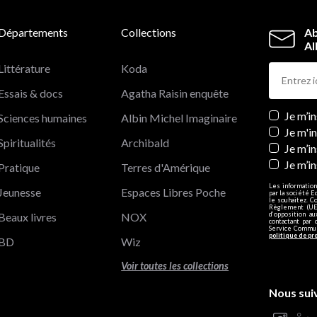
Départements
Collections
Ab
Al
Littérature
Koda
Essais & docs
Agatha Raisin enquête
Newslett
Je m’i
Sciences humaines
Albin Michel Imaginaire
Je m'i
Spiritualités
Archibald
Je m’in
Je m’i
Pratique
Terres d'Amérique
Les information
Jeunesse
Espaces Libres Poche
par la société E
le souhaitez. C
Règlement (UE)
Beaux livres
NOX
d’opposition a
contactant par 
Service Communi
politique de pr
BD
Wiz
Voir toutes les collections
Nous sui