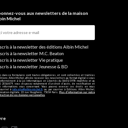
onnez-vous aux newsletters de la maison
bin Michel
ers
nscris à la newsletter des éditions Albin Michel
nscris à la newsletter M.C. Beaton
scris à la newsletter Vie pratique
nscris à la newsletter Jeunesse & BD
s dans ce formulaire sont toutes obligatoires, et sont collectées et traitées
ditions Albin Michel, afin de recevoir nos newsletters au format digital si vous
onformément à la Loi Informatique et Libertés du 06/01/1978 modifiée et au
 2016/679, vous disposez notamment d'un droit d'accès, de rectification et
ux informations vous concernant. Vous pouvez exercer ces droits en nous
courriel à
info-site@albin-michel.fr
ou par courrier à Editions Albin Michel,
cation digitale, 22 rue Huyghens, 75014 Paris.
Plus d’information sur notre
otection de vos données personnelles
.
vre